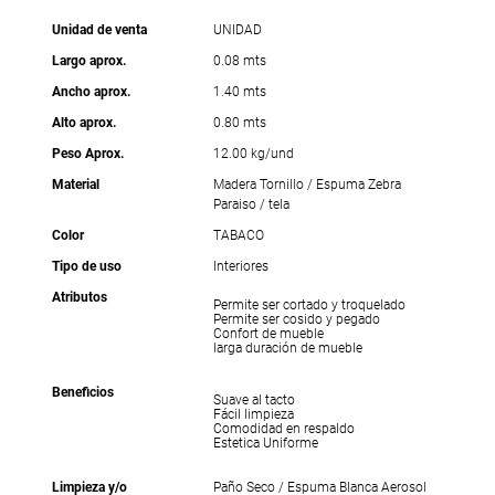
Unidad de venta
UNIDAD
Largo aprox.
0.08 mts
Ancho aprox.
1.40 mts
Alto aprox.
0.80 mts
Peso Aprox.
12.00 kg/und
Material
Madera Tornillo / Espuma Zebra
Paraiso / tela
Color
TABACO
Tipo de uso
Interiores
Atributos
Permite ser cortado y troquelado
Permite ser cosido y pegado
Confort de mueble
larga duración de mueble
Beneficios
Suave al tacto
Fácil limpieza
Comodidad en respaldo
Estetica Uniforme
Limpieza y/o
Paño Seco / Espuma Blanca Aerosol