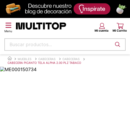
Buscar productos...
Términos más buscados
MUEBLES
CABECERAS
CABECERAS
CABECERA PICANTO TELA ALPHA 2.00 PLZ TABACO
papel tapiz
alfombra
puff
espuma
tela
piso
lona