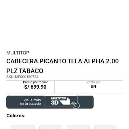
cojin
pisos
tapete
MULTITOP
CABECERA PICANTO TELA ALPHA 2.00
PLZ TABACO
SKU
:
ME000150734
Precio por menor
Venta por
S/
699.90
UN
Visualízalo
en tu espacio
Colores