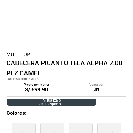
cojin
pisos
tapete
MULTITOP
CABECERA PICANTO TELA ALPHA 2.00
PLZ CAMEL
SKU
:
ME000154009
Precio por menor
Venta por
S/
699.90
UN
Visualízalo
en tu espacio
Colores