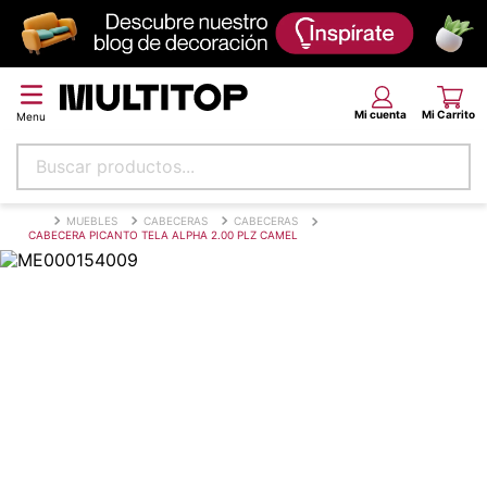
Buscar productos...
Términos más buscados
MUEBLES
CABECERAS
CABECERAS
CABECERA PICANTO TELA ALPHA 2.00 PLZ CAMEL
papel tapiz
alfombra
puff
espuma
piso
tela
lona