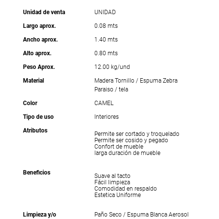
Unidad de venta
UNIDAD
Largo aprox.
0.08 mts
Ancho aprox.
1.40 mts
Alto aprox.
0.80 mts
Peso Aprox.
12.00 kg/und
Material
Madera Tornillo / Espuma Zebra
Paraiso / tela
Color
CAMEL
Tipo de uso
Interiores
Atributos
Permite ser cortado y troquelado
Permite ser cosido y pegado
Confort de mueble
larga duración de mueble
Beneficios
Suave al tacto
Fácil limpieza
Comodidad en respaldo
Estetica Uniforme
Limpieza y/o
Paño Seco / Espuma Blanca Aerosol