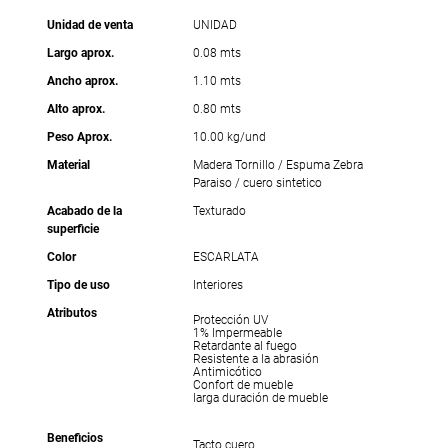
Unidad de venta
UNIDAD
Largo aprox.
0.08 mts
Ancho aprox.
1.10 mts
Alto aprox.
0.80 mts
Peso Aprox.
10.00 kg/und
Material
Madera Tornillo / Espuma Zebra
Paraiso / cuero sintetico
Acabado de la
Texturado
superficie
Color
ESCARLATA
Tipo de uso
Interiores
Atributos
Protección UV
1% Impermeable
Retardante al fuego
Resistente a la abrasión
Antimicótico
Confort de mueble
larga duración de mueble
Beneficios
Tacto cuero