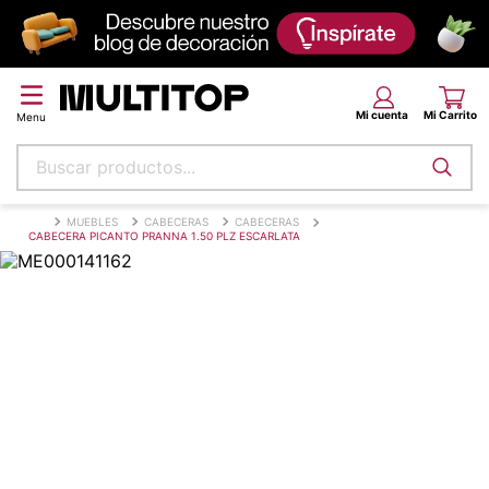
Buscar productos...
Términos más buscados
MUEBLES
CABECERAS
CABECERAS
CABECERA PICANTO PRANNA 1.50 PLZ ESCARLATA
papel tapiz
alfombra
puff
espuma
tela
piso
lona