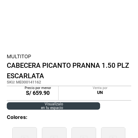
cojin
pisos
tapete
MULTITOP
CABECERA PICANTO PRANNA 1.50 PLZ
ESCARLATA
SKU
:
ME000141162
Precio por menor
Venta por
S/
659.90
UN
Visualízalo
en tu espacio
Colores