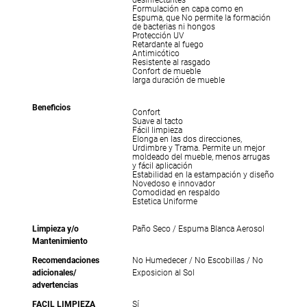
Formulación en capa como en
Espuma, que No permite la formación
de bacterias ni hongos
Protección UV
Retardante al fuego
Antimicótico
Resistente al rasgado
Confort de mueble
larga duración de mueble
Beneficios
Confort
Suave al tacto
Fácil limpieza
Elonga en las dos direcciones,
Urdimbre y Trama. Permite un mejor
moldeado del mueble, menos arrugas
y fácil aplicación
Estabilidad en la estampación y diseño
Novedoso e innovador
Comodidad en respaldo
Estetica Uniforme
Limpieza y/o
Paño Seco / Espuma Blanca Aerosol
Mantenimiento
Recomendaciones
No Humedecer / No Escobillas / No
adicionales/
Exposicion al Sol
advertencias
FACIL LIMPIEZA
Sí