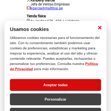
Kimberly Garcia
Jefa de Ventas Empresas
kgarcia@multitop.pe
Tienda física
Av. Iquitos 670 - 699, La Victoria
L-S: 8:00 a.m. - 6:30 p.m.
×
Usamos cookies
Feriados: 9:00 a.m. - 5:00 p.m.
Utilizamos cookies necesarias para el funcionamiento del
Nosotros
sitio. Con tu consentimiento también podemos usar
cookies de preferencias, estadísticas y marketing para
mejorar tu experiencia, analizar el uso del sitio y ofrecer
Atención al cliente
contenido relevante. Puedes aceptarlas, rechazarlas o
personalizar tus preferencias. Consulta nuestra
Política
de Privacidad
para más información.
Descubre más
Aceptar todas
Personalizar