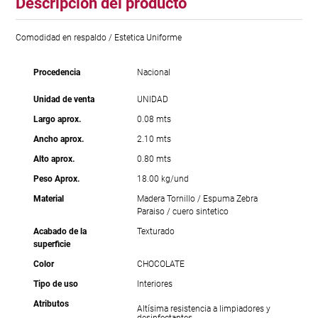
Descripción del producto
Comodidad en respaldo / Estetica Uniforme
Procedencia
Nacional
Unidad de venta
UNIDAD
Largo aprox.
0.08 mts
Ancho aprox.
2.10 mts
Alto aprox.
0.80 mts
Peso Aprox.
18.00 kg/und
Material
Madera Tornillo / Espuma Zebra
Paraiso / cuero sintetico
Acabado de la
Texturado
superficie
Color
CHOCOLATE
Tipo de uso
Interiores
Atributos
Altísima resistencia a limpiadores y
desinfectantes