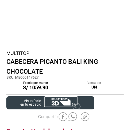
lona
pisos
tapete
MULTITOP
CABECERA PICANTO BALI KING
CHOCOLATE
SKU
:
ME000147627
Precio por menor
Venta por
S/
1059.90
UN
Visualízalo
en tu espacio