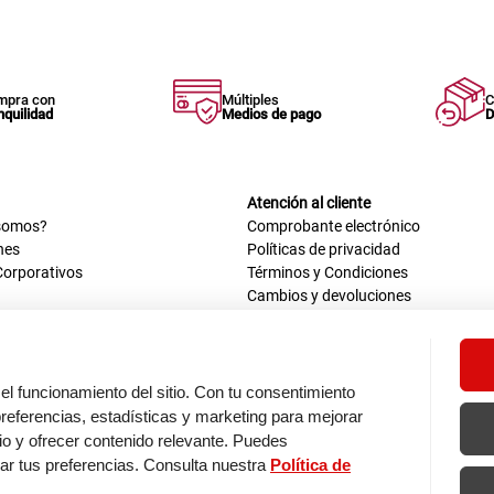
mpra con
Múltiples
C
nquilidad
Medios de pago
D
Atención al cliente
somos?
Comprobante electrónico
nes
Políticas de privacidad
Corporativos
Términos y Condiciones
Cambios y devoluciones
us datos
Mis comprobantes electrónicos
ión OEA
Libro de reclamaciones
n nosotros
ca
el funcionamiento del sitio. Con tu consentimiento
tos 670 - 699, La Victoria
eferencias, estadísticas y marketing para mejorar
0 a.m. - 6:30 p.m.
itio y ofrecer contenido relevante. Puedes
: 9:00 a.m. - 5:00 p.m.
zar tus preferencias. Consulta nuestra
Política de