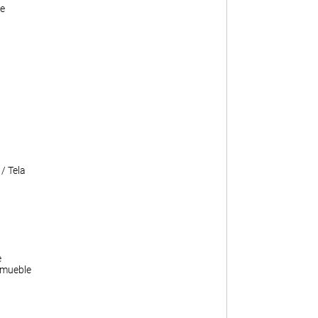
e
/ Tela
e
 mueble