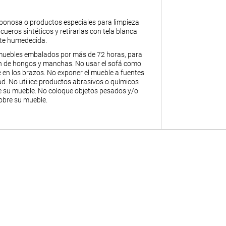
abonosa o productos especiales para limpieza
y cueros sintéticos y retirarlas con tela blanca
nte humedecida.
muebles embalados por más de 72 horas, para
ión de hongos y manchas. No usar el sofá como
 en los brazos. No exponer el mueble a fuentes
. No utilice productos abrasivos o químicos
de su mueble. No coloque objetos pesados y/o
obre su mueble.