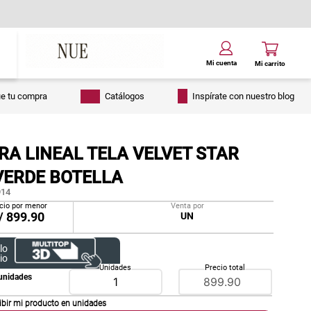
ue tu compra
Catálogos
Inspírate con nuestro blog
A LINEAL TELA VELVET STAR
VERDE BOTELLA
14
cio por menor
Venta por
/
899.90
UN
lo
io
Unidades
Precio total
unidades
ibir mi producto en
unidades