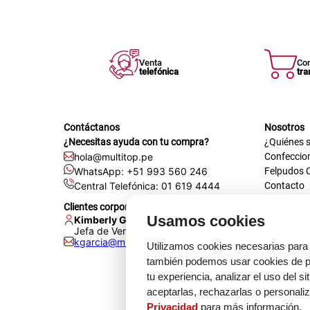
Venta
Co
telefónica
tra
Contáctanos
Nosotros
¿Necesitas ayuda con tu compra?
¿Quiénes 
hola@multitop.pe
Confeccio
WhatsApp: +51 993 560 246
Felpudos 
Central Telefónica: 01 619 4444
Contacto
Registra t
Clientes corporativos
Certificac
Usamos cookies
Kimberly Garcia
Trabaja co
Jefa de Ventas Empresas
kgarcia@multitop.pe
Tienda físi
Utilizamos cookies necesarias para 
Av. Iqui
también podemos usar cookies de pr
L-S: 8:0
tu experiencia, analizar el uso del s
Feriados
aceptarlas, rechazarlas o personali
Privacidad
para más información.