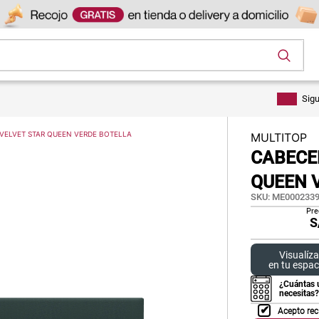
os
Sig
 VELVET STAR QUEEN VERDE BOTELLA
MULTITOP
CABECER
QUEEN 
SKU
:
ME0002339
Pre
S
Visualíza
en tu espac
¿Cuántas 
necesitas?
Acepto rec