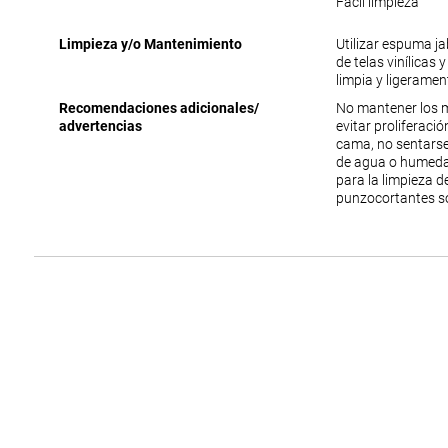
Fácil limpieza
Limpieza y/o Mantenimiento
Utilizar espuma j
de telas vinílicas 
limpia y ligerame
Recomendaciones adicionales/
No mantener los 
advertencias
evitar proliferac
cama, no sentarse
de agua o humedad
para la limpieza 
punzocortantes s