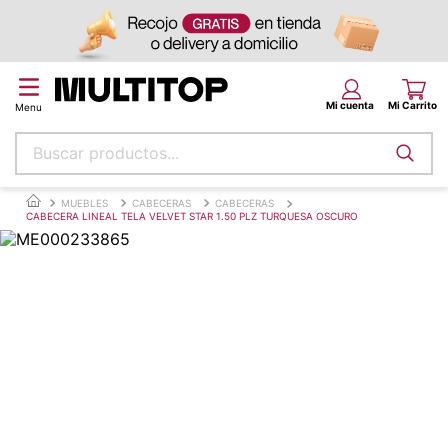
Buscar productos...
Términos más buscados
MUEBLES
CABECERAS
CABECERAS
CABECERA LINEAL TELA VELVET STAR 1.50 PLZ TURQUESA OSCURO
papel tapiz
alfombra
puff
espuma
piso
tela
lona