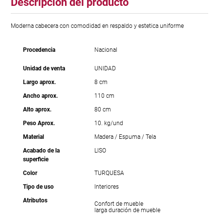
Descripción del producto
Moderna cabecera con comodidad en respaldo y estetica uniforme
Procedencia
Nacional
Unidad de venta
UNIDAD
Largo aprox.
8 cm
Ancho aprox.
110 cm
Alto aprox.
80 cm
Peso Aprox.
10. kg/und
Material
Madera / Espuma / Tela
Acabado de la
LISO
superficie
Color
TURQUESA
Tipo de uso
Interiores
Atributos
Confort de mueble
larga duración de mueble