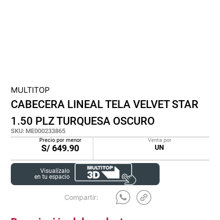
cojin
pisos
tapete
MULTITOP
CABECERA LINEAL TELA VELVET STAR
1.50 PLZ TURQUESA OSCURO
SKU
:
ME000233865
Precio por menor
Venta por
S/
649.90
UN
Visualízalo
en tu espacio