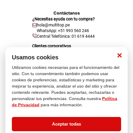
Contáctanos
¿Necesitas ayuda con tu compra?
hola@multitop.pe
WhatsApp: +51 993 560 246
Central Telefónica: 01 619 4444
Clientes corporativos
Kimberly Garcia
×
Jefa de Ventas Empresas
Usamos cookies
kgarcia@multitop.pe
Utilizamos cookies necesarias para el funcionamiento del
Tienda física
sitio. Con tu consentimiento también podemos usar
Av. Iquitos 670 - 699, La Victoria
cookies de preferencias, estadísticas y marketing para
L-S: 8:00 a.m. - 6:30 p.m.
mejorar tu experiencia, analizar el uso del sitio y ofrecer
Feriados: 9:00 a.m. - 5:00 p.m.
contenido relevante. Puedes aceptarlas, rechazarlas o
personalizar tus preferencias. Consulta nuestra
Política
Nosotros
de Privacidad
para más información.
Atención al cliente
Aceptar todas