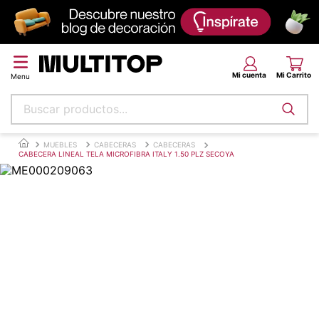
Buscar productos...
Términos más buscados
MUEBLES
CABECERAS
CABECERAS
CABECERA LINEAL TELA MICROFIBRA ITALY 1.50 PLZ SECOYA
papel tapiz
alfombra
puff
piso
espuma
tela
cojin