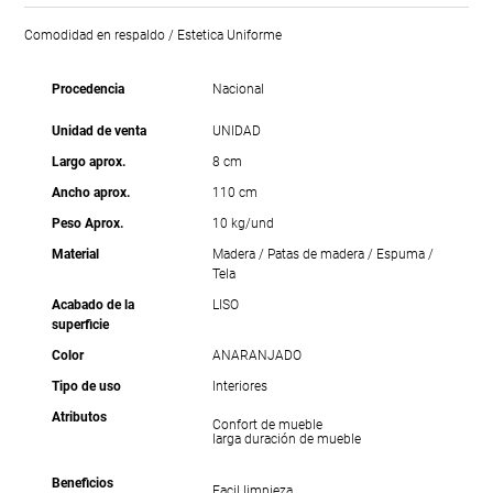
Comodidad en respaldo / Estetica Uniforme
Procedencia
Nacional
Unidad de venta
UNIDAD
Largo aprox.
8 cm
Ancho aprox.
110 cm
Peso Aprox.
10 kg/und
Material
Madera / Patas de madera / Espuma /
Tela
Acabado de la
LISO
superficie
Color
ANARANJADO
Tipo de uso
Interiores
Atributos
Confort de mueble
larga duración de mueble
Beneficios
Facil limpieza