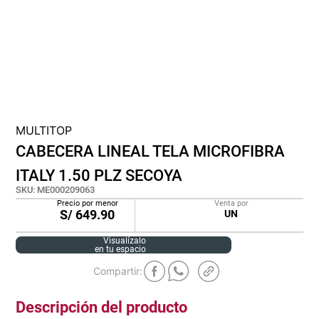
lona
pisos
plastico
MULTITOP
CABECERA LINEAL TELA MICROFIBRA
ITALY 1.50 PLZ SECOYA
SKU
:
ME000209063
Precio por menor
Venta por
S/
649.90
UN
Visualízalo
en tu espacio
Descripción del producto