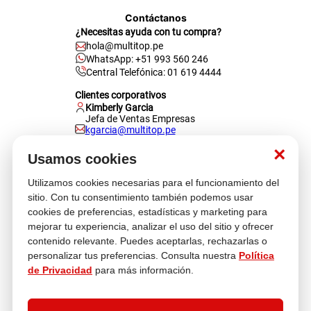
Contáctanos
¿Necesitas ayuda con tu compra?
hola@multitop.pe
WhatsApp: +51 993 560 246
Central Telefónica: 01 619 4444
Clientes corporativos
Kimberly Garcia
Jefa de Ventas Empresas
kgarcia@multitop.pe
×
Tienda física
Usamos cookies
Av. Iquitos 670 - 699, La Victoria
L-S: 8:00 a.m. - 6:30 p.m.
Utilizamos cookies necesarias para el funcionamiento del
Feriados: 9:00 a.m. - 5:00 p.m.
sitio. Con tu consentimiento también podemos usar
cookies de preferencias, estadísticas y marketing para
Nosotros
mejorar tu experiencia, analizar el uso del sitio y ofrecer
contenido relevante. Puedes aceptarlas, rechazarlas o
personalizar tus preferencias. Consulta nuestra
Política
Atención al cliente
de Privacidad
para más información.