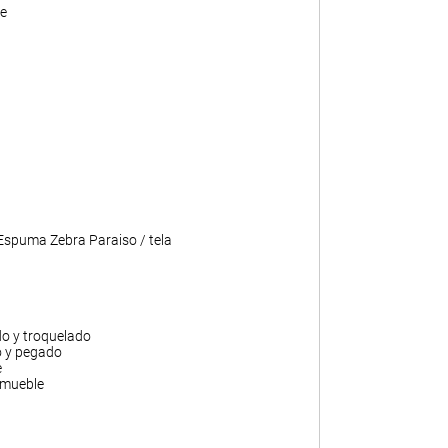
e
 Espuma Zebra Paraiso / tela
do y troquelado
o y pegado
e
 mueble