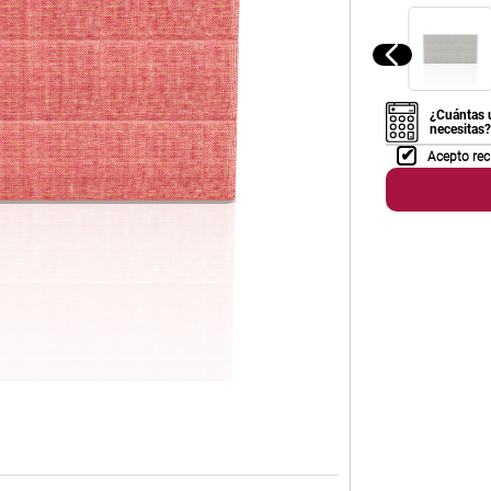
¿Cuántas 
necesitas?
Acepto rec