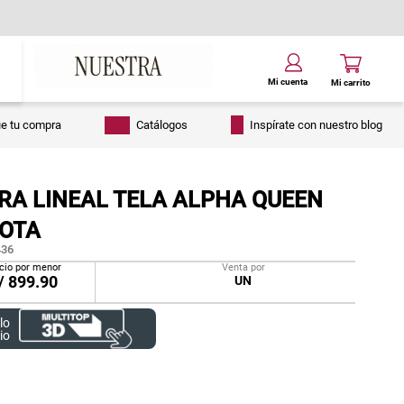
ue tu compra
Catálogos
Inspírate con nuestro blog
RA LINEAL TELA ALPHA QUEEN
OTA
36
cio por menor
Venta por
/
899.90
UN
lo
io