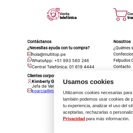
Venta
Co
telefónica
tra
Contáctanos
Nosotros
¿Necesitas ayuda con tu compra?
¿Quiénes 
hola@multitop.pe
Confeccio
WhatsApp: +51 993 560 246
Felpudos 
Central Telefónica: 01 619 4444
Contacto
Registra t
Clientes corporativos
Certificac
Usamos cookies
Kimberly Garcia
Trabaja co
Jefa de Ventas Empresas
kgarcia@multitop.pe
Tienda físi
Utilizamos cookies necesarias para 
Av. Iqui
también podemos usar cookies de pr
L-S: 8:0
tu experiencia, analizar el uso del s
Feriados
aceptarlas, rechazarlas o personali
Privacidad
para más información.
Medi