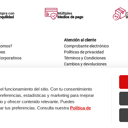
mpra con
Múltiples
C
nquilidad
Medios de pago
D
Atención al cliente
somos?
Comprobante electrónico
nes
Políticas de privacidad
Corporativos
Términos y Condiciones
Cambios y devoluciones
us datos
Mis comprobantes electrónicos
ión OEA
Libro de reclamaciones
n nosotros
ca
el funcionamiento del sitio. Con tu consentimiento
tos 670 - 699, La Victoria
eferencias, estadísticas y marketing para mejorar
0 a.m. - 6:30 p.m.
itio y ofrecer contenido relevante. Puedes
: 9:00 a.m. - 5:00 p.m.
zar tus preferencias. Consulta nuestra
Política de
os de pago