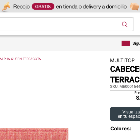
os
Sig
 ALPHA QUEEN TERRACOTA
MULTITOP
CABECE
TERRAC
SKU
:
ME0001644
Pre
S
Visualíza
en tu espac
Colores