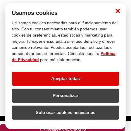
Nosotros
×
Usamos cookies
Utilizamos cookies necesarias para el funcionamiento del
Atención al cliente
sitio. Con tu consentimiento también podemos usar
cookies de preferencias, estadísticas y marketing para
mejorar tu experiencia, analizar el uso del sitio y ofrecer
contenido relevante. Puedes aceptarlas, rechazarlas o
Descubre más
personalizar tus preferencias. Consulta nuestra
Política
de Privacidad
para más información.
Aceptar todas
Personalizar
Solo usar cookies necesarias
¿Cuántas unidades necesitas?
AGREGAR AL CARRITO
Copyright 2024 - Todos los derechos reservados