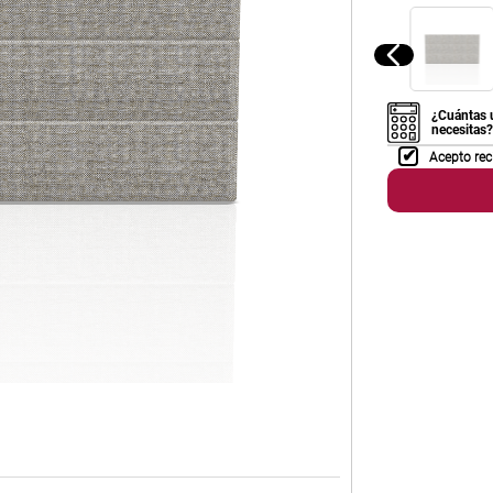
¿Cuántas 
necesitas?
Acepto rec