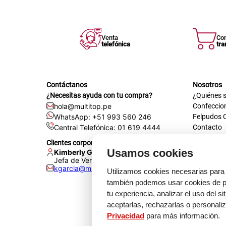
Venta
Co
telefónica
tra
Contáctanos
Nosotros
¿Necesitas ayuda con tu compra?
¿Quiénes 
hola@multitop.pe
Confeccio
WhatsApp: +51 993 560 246
Felpudos 
Central Telefónica: 01 619 4444
Contacto
Registra t
Clientes corporativos
Certificac
Usamos cookies
Kimberly Garcia
Trabaja co
Jefa de Ventas Empresas
kgarcia@multitop.pe
Tienda físi
Utilizamos cookies necesarias para 
Av. Iqui
también podemos usar cookies de pr
L-S: 8:0
tu experiencia, analizar el uso del s
Feriados
aceptarlas, rechazarlas o personali
Privacidad
para más información.