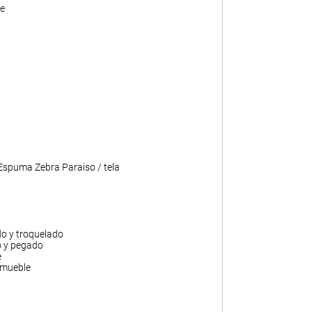
e
 Espuma Zebra Paraiso / tela
do y troquelado
o y pegado
e
 mueble