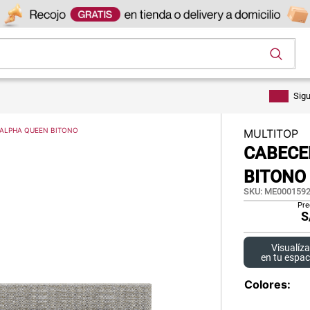
os
Sig
 ALPHA QUEEN BITONO
MULTITOP
CABECE
BITONO
SKU
:
ME0001592
Pre
S
Visualíza
en tu espac
Colores