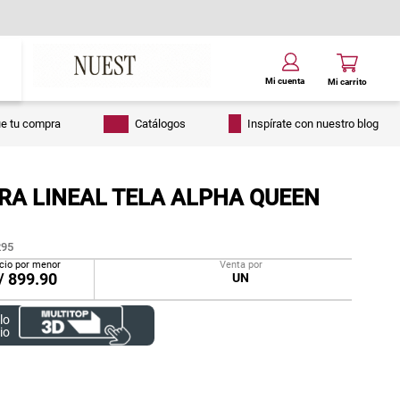
ue tu compra
Catálogos
Inspírate con nuestro blog
RA LINEAL TELA ALPHA QUEEN
95
cio por menor
Venta por
/
899.90
UN
lo
io