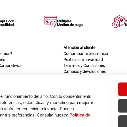
mpra con
Múltiples
C
nquilidad
Medios de pago
D
Atención al cliente
somos?
Comprobante electrónico
nes
Políticas de privacidad
Corporativos
Términos y Condiciones
Cambios y devoluciones
us datos
Mis comprobantes electrónicos
ión OEA
Libro de reclamaciones
n nosotros
ca
el funcionamiento del sitio. Con tu consentimiento
tos 670 - 699, La Victoria
eferencias, estadísticas y marketing para mejorar
0 a.m. - 6:30 p.m.
itio y ofrecer contenido relevante. Puedes
: 9:00 a.m. - 5:00 p.m.
zar tus preferencias. Consulta nuestra
Política de