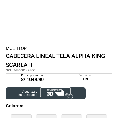
cojin
pisos
plastico
MULTITOP
CABECERA LINEAL TELA ALPHA KING
SCARLATI
SKU
:
ME000147866
Precio por menor
Venta por
S/
1049.90
UN
Visualízalo
en tu espacio
Colores