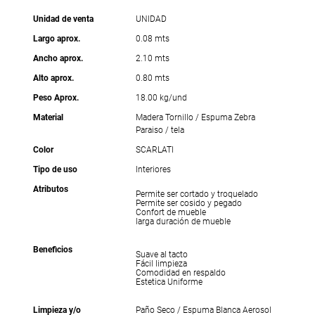
Unidad de venta
UNIDAD
Largo aprox.
0.08 mts
Ancho aprox.
2.10 mts
Alto aprox.
0.80 mts
Peso Aprox.
18.00 kg/und
Material
Madera Tornillo / Espuma Zebra
Paraiso / tela
Color
SCARLATI
Tipo de uso
Interiores
Atributos
Permite ser cortado y troquelado
Permite ser cosido y pegado
Confort de mueble
larga duración de mueble
Beneficios
Suave al tacto
Fácil limpieza
Comodidad en respaldo
Estetica Uniforme
Limpieza y/o
Paño Seco / Espuma Blanca Aerosol