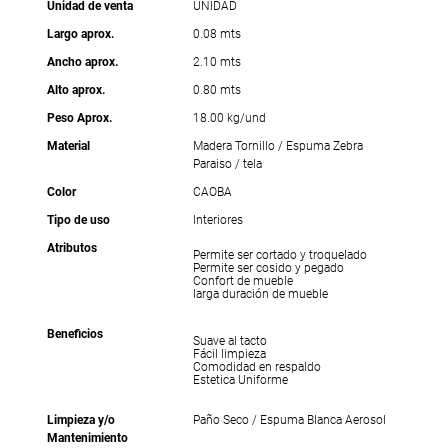
Unidad de venta
UNIDAD
Largo aprox.
0.08 mts
Ancho aprox.
2.10 mts
Alto aprox.
0.80 mts
Peso Aprox.
18.00 kg/und
Material
Madera Tornillo / Espuma Zebra
Paraiso / tela
Color
CAOBA
Tipo de uso
Interiores
Atributos
Permite ser cortado y troquelado
Permite ser cosido y pegado
Confort de mueble
larga duración de mueble
Beneficios
Suave al tacto
Fácil limpieza
Comodidad en respaldo
Estetica Uniforme
Limpieza y/o
Paño Seco / Espuma Blanca Aerosol
Mantenimiento