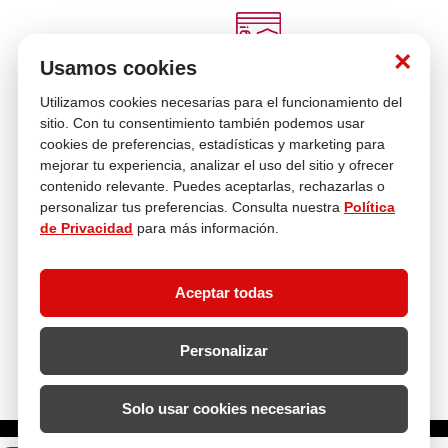
Venta
Compra con
Cambios y
×
telefónica
tranquilidad
Devoluciones
Usamos cookies
Múltiples
Medios de pago
Utilizamos cookies necesarias para el funcionamiento del
sitio. Con tu consentimiento también podemos usar
cookies de preferencias, estadísticas y marketing para
mejorar tu experiencia, analizar el uso del sitio y ofrecer
Asesoría
En tus compras
contenido relevante. Puedes aceptarlas, rechazarlas o
personalizar tus preferencias. Consulta nuestra
Política
de Privacidad
para más información.
Contáctanos
¿Necesitas ayuda con tu compra?
Aceptar todas
hola@multitop.pe
WhatsApp: +51 993 560 246
Central Telefónica: 01 619 4444
Personalizar
Clientes corporativos
Kimberly Garcia
Jefa de Ventas Empresas
Solo usar cookies necesarias
kgarcia@multitop.pe
¿Cuántas unidades necesitas?
Tienda física