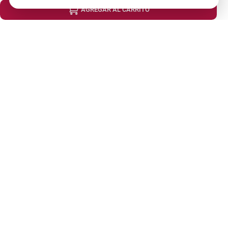
AGREGAR AL CARRITO
Av. Iquitos 670 - 699, La Victoria
L-S: 8:00 a.m. - 6:30 p.m.
Feriados: 9:00 a.m. - 5:00 p.m.
Nosotros
Atención al cliente
Descubre más