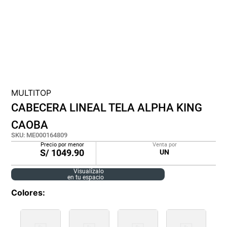
lona
pisos
tapete
MULTITOP
CABECERA LINEAL TELA ALPHA KING
CAOBA
SKU
:
ME000164809
Precio por menor
Venta por
S/
1049.90
UN
Visualízalo
en tu espacio
Colores