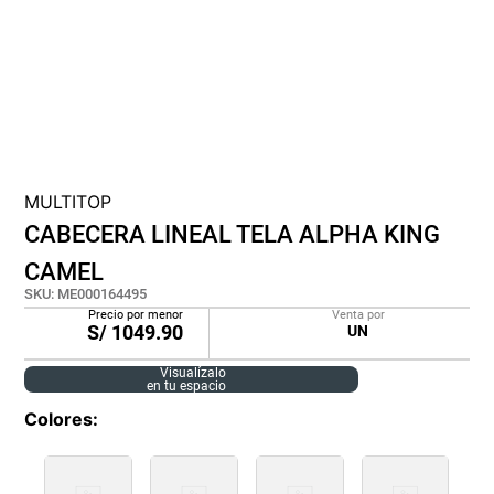
lona
pisos
tapete
MULTITOP
CABECERA LINEAL TELA ALPHA KING
CAMEL
SKU
:
ME000164495
Precio por menor
Venta por
S/
1049.90
UN
Visualízalo
en tu espacio
Colores