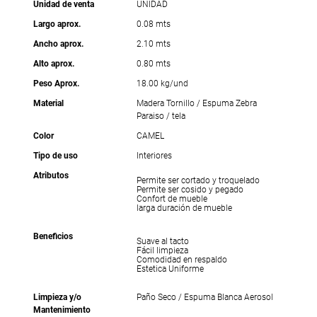
Unidad de venta
UNIDAD
Largo aprox.
0.08 mts
Ancho aprox.
2.10 mts
Alto aprox.
0.80 mts
Peso Aprox.
18.00 kg/und
Material
Madera Tornillo / Espuma Zebra
Paraiso / tela
Color
CAMEL
Tipo de uso
Interiores
Atributos
Permite ser cortado y troquelado
Permite ser cosido y pegado
Confort de mueble
larga duración de mueble
Beneficios
Suave al tacto
Fácil limpieza
Comodidad en respaldo
Estetica Uniforme
Limpieza y/o
Paño Seco / Espuma Blanca Aerosol
Mantenimiento