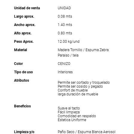
Unidad de venta
UNIDAD
Largo aprox.
0.08 mts
Ancho aprox.
1.40 mts
Alto aprox.
0.80 mts
Peso Aprox.
12.00 kg/und
Material
Madera Tornillo / Espuma Zebra
Paraiso / tela
Color
CENIZO
Tipo de uso
Interiores
Atributos
Permite ser cortado y troquelado
Permite ser cosido y pegado
Confort de mueble
larga duración de mueble
Beneficios
Suave al tacto
Fácil limpieza
Comodidad en respaldo
Estetica Uniforme
Limpieza y/o
Paño Seco / Espuma Blanca Aerosol