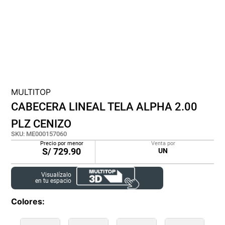
lona
pisos
tapete
MULTITOP
CABECERA LINEAL TELA ALPHA 2.00
PLZ CENIZO
SKU
:
ME000157060
Precio por menor
Venta por
S/
729.90
UN
Visualízalo
en tu espacio
Colores