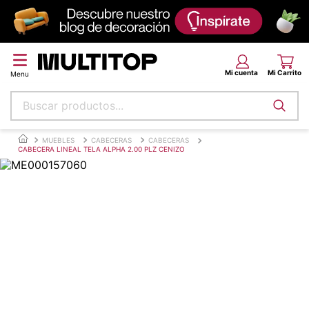
Buscar productos...
Términos más buscados
MUEBLES
CABECERAS
CABECERAS
CABECERA LINEAL TELA ALPHA 2.00 PLZ CENIZO
papel tapiz
alfombra
puff
espuma
piso
tela
cojin