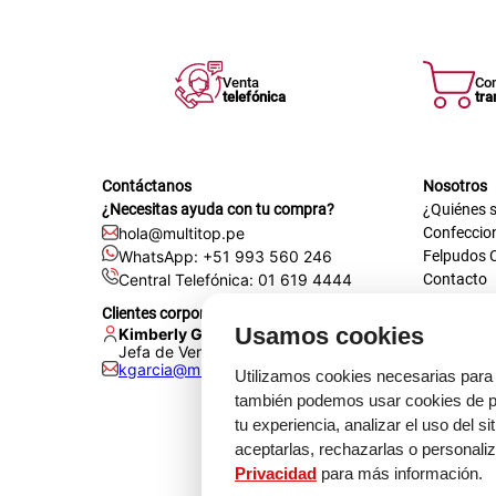
Venta
Co
telefónica
tra
Contáctanos
Nosotros
¿Necesitas ayuda con tu compra?
¿Quiénes 
hola@multitop.pe
Confeccio
WhatsApp: +51 993 560 246
Felpudos 
Central Telefónica: 01 619 4444
Contacto
Registra t
Clientes corporativos
Certificac
Usamos cookies
Kimberly Garcia
Trabaja co
Jefa de Ventas Empresas
kgarcia@multitop.pe
Tienda físi
Utilizamos cookies necesarias para 
Av. Iqui
también podemos usar cookies de pr
L-S: 8:0
tu experiencia, analizar el uso del s
Feriados
aceptarlas, rechazarlas o personali
Privacidad
para más información.