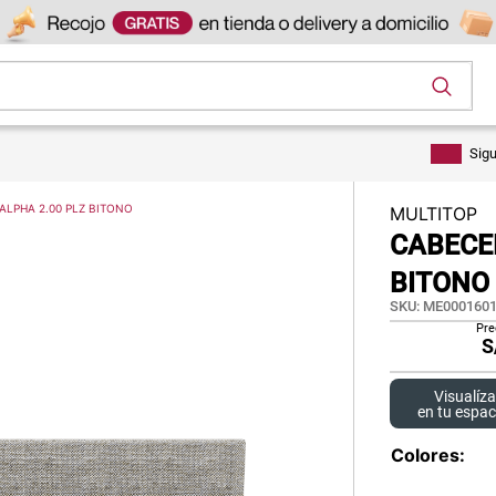
os
Sig
ALPHA 2.00 PLZ BITONO
MULTITOP
CABECER
BITONO
SKU
:
ME0001601
Pre
S
Visualíza
en tu espac
Colores