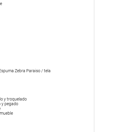
e
 Espuma Zebra Paraiso / tela
do y troquelado
o y pegado
e
 mueble