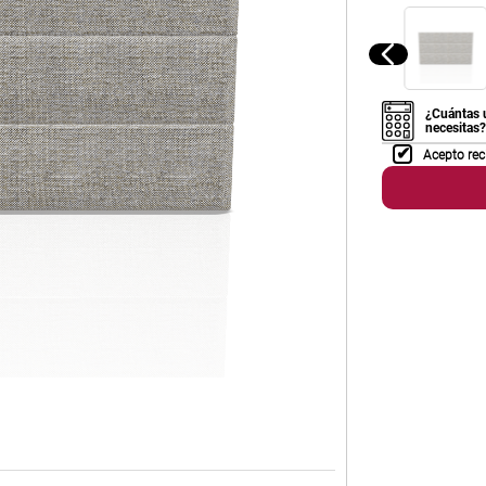
¿Cuántas 
necesitas?
Acepto rec