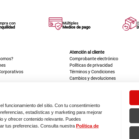
mpra con
Múltiples
C
nquilidad
Medios de pago
D
Atención al cliente
somos?
Comprobante electrónico
nes
Políticas de privacidad
Corporativos
Términos y Condiciones
Cambios y devoluciones
us datos
Mis comprobantes electrónicos
ión OEA
Libro de reclamaciones
n nosotros
ca
el funcionamiento del sitio. Con tu consentimiento
tos 670 - 699, La Victoria
eferencias, estadísticas y marketing para mejorar
0 a.m. - 6:30 p.m.
itio y ofrecer contenido relevante. Puedes
: 9:00 a.m. - 5:00 p.m.
zar tus preferencias. Consulta nuestra
Política de