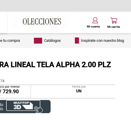
ue tu compra
Catálogos
Inspírate con nuestro blog
A LINEAL TELA ALPHA 2.00 PLZ
74
cio por menor
Venta por
/
729.90
UN
lo
io