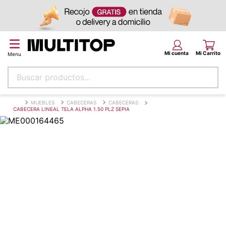
Buscar productos...
Términos más buscados
MUEBLES
CABECERAS
CABECERAS
CABECERA LINEAL TELA ALPHA 1.50 PLZ SEPIA
papel tapiz
alfombra
puff
espuma
piso
tela
lona