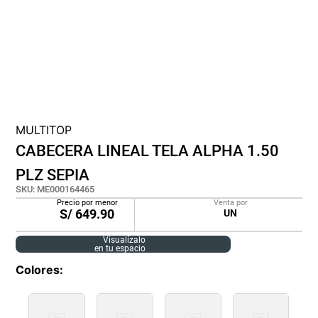
cojin
pisos
tapete
MULTITOP
CABECERA LINEAL TELA ALPHA 1.50
PLZ SEPIA
SKU
:
ME000164465
Precio por menor
Venta por
S/
649.90
UN
Visualízalo
en tu espacio
Colores