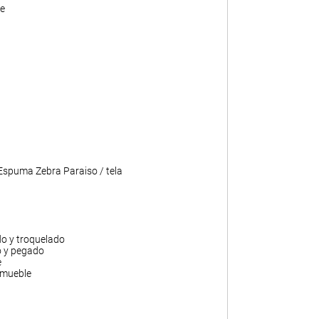
e
 Espuma Zebra Paraiso / tela
do y troquelado
o y pegado
e
 mueble