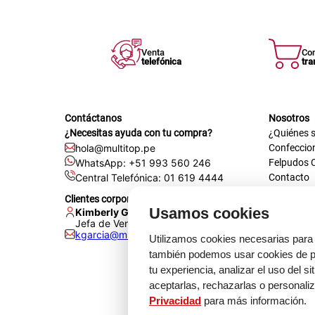
Venta
Co
telefónica
tra
Contáctanos
Nosotros
¿Necesitas ayuda con tu compra?
¿Quiénes 
hola@multitop.pe
Confeccio
WhatsApp: +51 993 560 246
Felpudos 
Central Telefónica: 01 619 4444
Contacto
Registra t
Clientes corporativos
Certificac
Usamos cookies
Kimberly Garcia
Trabaja co
Jefa de Ventas Empresas
kgarcia@multitop.pe
Tienda físi
Utilizamos cookies necesarias para 
Av. Iqui
también podemos usar cookies de pr
L-S: 8:0
tu experiencia, analizar el uso del s
Feriados
aceptarlas, rechazarlas o personali
Privacidad
para más información.