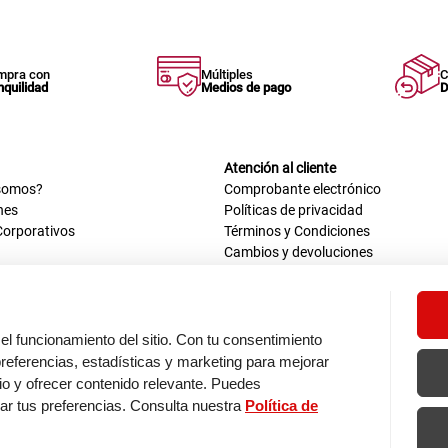
mpra con
Múltiples
C
nquilidad
Medios de pago
D
Atención al cliente
somos?
Comprobante electrónico
nes
Políticas de privacidad
Corporativos
Términos y Condiciones
Cambios y devoluciones
us datos
Mis comprobantes electrónicos
ión OEA
Libro de reclamaciones
n nosotros
ca
el funcionamiento del sitio. Con tu consentimiento
tos 670 - 699, La Victoria
eferencias, estadísticas y marketing para mejorar
0 a.m. - 6:30 p.m.
itio y ofrecer contenido relevante. Puedes
: 9:00 a.m. - 5:00 p.m.
zar tus preferencias. Consulta nuestra
Política de