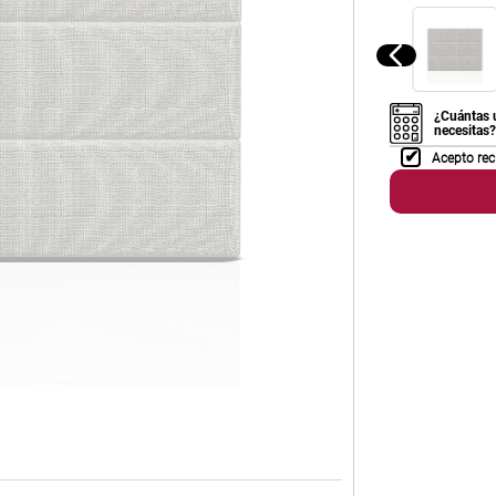
¿Cuántas 
necesitas?
Acepto rec