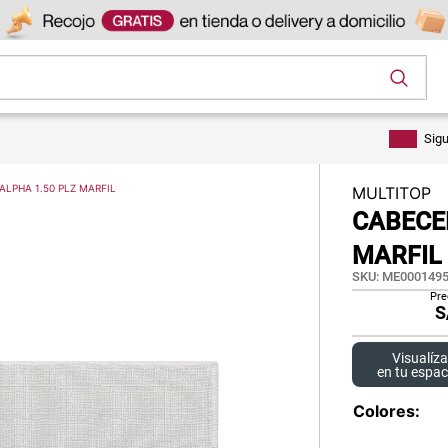
os
Sig
ALPHA 1.50 PLZ MARFIL
MULTITOP
CABECER
MARFIL
SKU
:
ME0001495
Pre
S
Visualíza
en tu espac
Colores