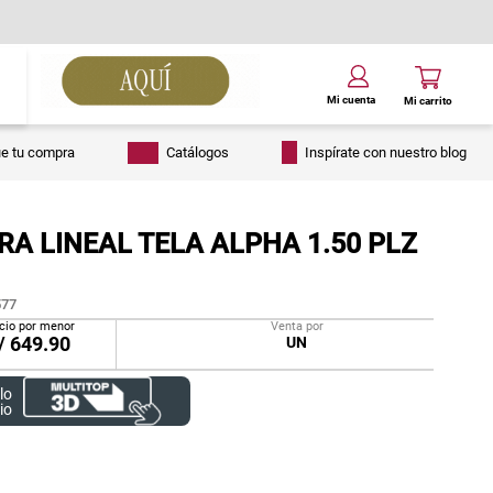
ue tu compra
Catálogos
Inspírate con nuestro blog
A LINEAL TELA ALPHA 1.50 PLZ
77
cio por menor
Venta por
/
649.90
UN
lo
io