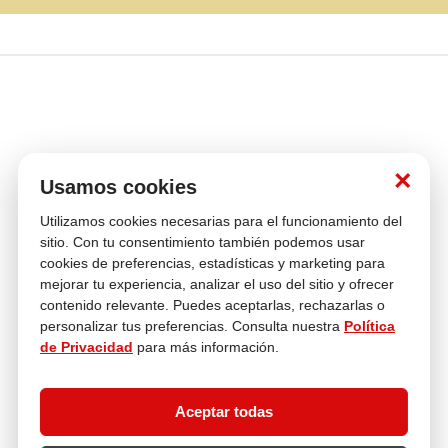
×
Usamos cookies
Venta
Compra con
Múltiples
Utilizamos cookies necesarias para el funcionamiento del
telefónica
tranquilidad
Medios de pago
Cambios y
sitio. Con tu consentimiento también podemos usar
Devoluciones
cookies de preferencias, estadísticas y marketing para
mejorar tu experiencia, analizar el uso del sitio y ofrecer
Asesoría
En tus compras
contenido relevante. Puedes aceptarlas, rechazarlas o
personalizar tus preferencias. Consulta nuestra
Política
de Privacidad
para más información.
Contáctanos
¿Necesitas ayuda con tu compra?
Aceptar todas
hola@multitop.pe
WhatsApp: +51 993 560 246