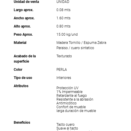
Unidad de venta
UNIDAD
Largo aprox.
0.08 mts
Ancho aprox.
1.60 mts
Alto aprox.
0.80 mts
Peso Aprox.
15.00 kg/und
Material
Madera Tornillo / Espuma Zebra
Paraiso / cuero sintetico
Acabado de la
Texturado
superficie
Color
PERLA
Tipo de uso
Interiores
Atributos
Protección UV
1% Impermeable
Retardante al fuego
Resistente a la abrasión
Antimicótico
Confort de mueble
larga duración de mueble
Beneficios
Tacto cuero
Suave al tacto