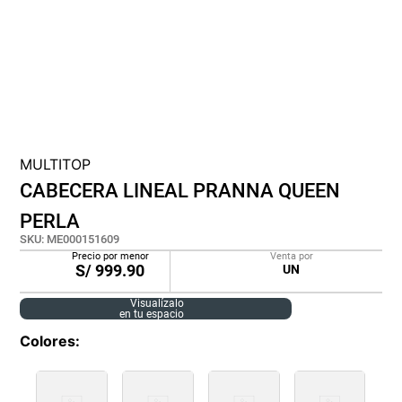
cojin
pisos
plastico
MULTITOP
CABECERA LINEAL PRANNA QUEEN
PERLA
SKU
:
ME000151609
Precio por menor
Venta por
S/
999.90
UN
Visualízalo
en tu espacio
Colores