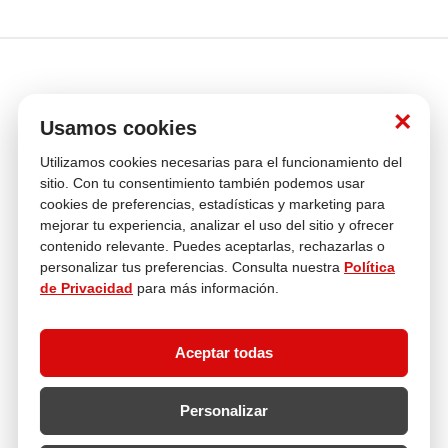
×
Usamos cookies
Utilizamos cookies necesarias para el funcionamiento del
Venta
Compra con
Múltiples
Cambios y
sitio. Con tu consentimiento también podemos usar
telefónica
tranquilidad
Medios de pago
Devoluciones
cookies de preferencias, estadísticas y marketing para
mejorar tu experiencia, analizar el uso del sitio y ofrecer
Asesoría
En tus compras
contenido relevante. Puedes aceptarlas, rechazarlas o
personalizar tus preferencias. Consulta nuestra
Política
de Privacidad
para más información.
Contáctanos
¿Necesitas ayuda con tu compra?
Aceptar todas
hola@multitop.pe
WhatsApp: +51 993 560 246
Central Telefónica: 01 619 4444
Personalizar
Clientes corporativos
Kimberly Garcia