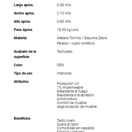
Largo aprox.
0.08 mts
Ancho aprox.
2.10 mts
Alto aprox.
0.80 mts
Peso Aprox.
18.00 kg/und
Material
Madera Tornillo / Espuma Zebra
Paraiso / cuero sintetico
Acabado de la
Texturado
superficie
Color
ORO
Tipo de uso
Interiores
Atributos
Protección UV
1% Impermeable
Retardante al fuego
Resistente a la abrasión
Antimicótico
Confort de mueble
larga duración de mueble
Beneficios
Tacto cuero
Suave al tacto
Comodidad en respaldo