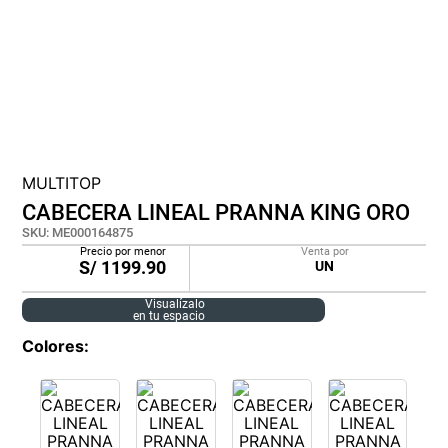
lona
pisos
plastico
MULTITOP
CABECERA LINEAL PRANNA KING ORO
SKU
:
ME000164875
Precio por menor
Venta por
S/
1199.90
UN
Visualízalo
en tu espacio
Colores