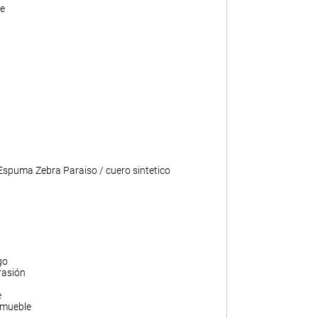
e
 Espuma Zebra Paraiso / cuero sintetico
go
rasión
e
 mueble