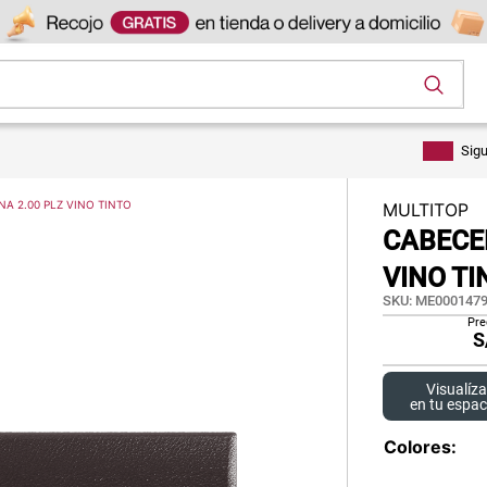
os
Sig
A 2.00 PLZ VINO TINTO
MULTITOP
CABECE
VINO TI
SKU
:
ME0001479
Pre
S
Visualíza
en tu espac
Colores