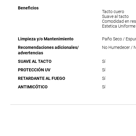
Beneficios
Tacto cuero
Suave al tacto
Comodidad en res
Estetica Uniforme
Limpieza y/o Mantenimiento
Paño Seco / Espu
Recomendaciones adicionales/
No Humedecer / No
advertencias
SUAVE AL TACTO
Sí
PROTECCIÓN UV
Sí
RETARDANTE AL FUEGO
Sí
ANTIMICÓTICO
Sí