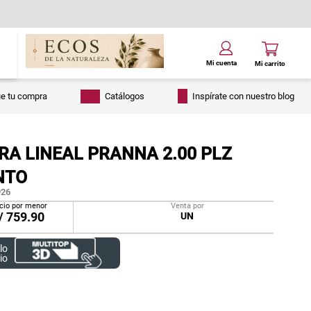
ue tu compra
Catálogos
Inspírate con nuestro blog
RA LINEAL PRANNA 2.00 PLZ
NTO
26
cio por menor
Venta por
/
759.90
UN
lo
io