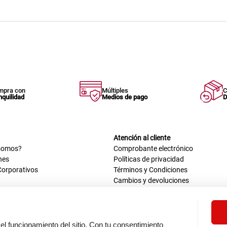
mpra con
Múltiples
C
nquilidad
Medios de pago
D
Atención al cliente
somos?
Comprobante electrónico
nes
Políticas de privacidad
Corporativos
Términos y Condiciones
Cambios y devoluciones
us datos
Mis comprobantes electrónicos
ión OEA
Libro de reclamaciones
n nosotros
ca
el funcionamiento del sitio. Con tu consentimiento