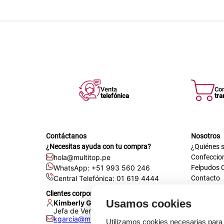
Venta
Co
telefónica
tra
Contáctanos
Nosotros
¿Necesitas ayuda con tu compra?
¿Quiénes 
hola@multitop.pe
Confeccio
WhatsApp: +51 993 560 246
Felpudos 
Central Telefónica: 01 619 4444
Contacto
Registra t
Clientes corporativos
Certificac
Usamos cookies
Kimberly Garcia
Trabaja co
Jefa de Ventas Empresas
kgarcia@multitop.pe
Tienda físi
Utilizamos cookies necesarias para 