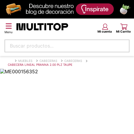
Buscar productos...
Términos más buscados
MUEBLES
CABECERAS
CABECERAS
CABECERA LINEAL PRANNA 2.00 PLZ TAUPE
papel tapiz
alfombra
puff
piso
espuma
tela
lona