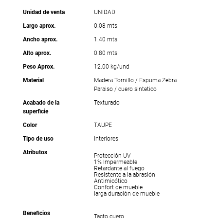
Unidad de venta
UNIDAD
Largo aprox.
0.08 mts
Ancho aprox.
1.40 mts
Alto aprox.
0.80 mts
Peso Aprox.
12.00 kg/und
Material
Madera Tornillo / Espuma Zebra
Paraiso / cuero sintetico
Acabado de la
Texturado
superficie
Color
TAUPE
Tipo de uso
Interiores
Atributos
Protección UV
1% Impermeable
Retardante al fuego
Resistente a la abrasión
Antimicótico
Confort de mueble
larga duración de mueble
Beneficios
Tacto cuero