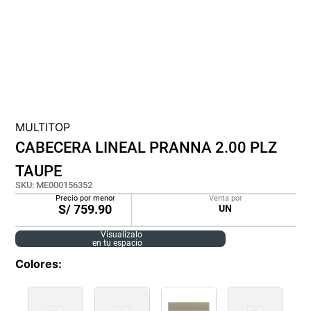
cojin
pisos
plastico
MULTITOP
CABECERA LINEAL PRANNA 2.00 PLZ
TAUPE
SKU
:
ME000156352
Precio por menor
Venta por
S/
759.90
UN
Visualízalo
en tu espacio
Colores