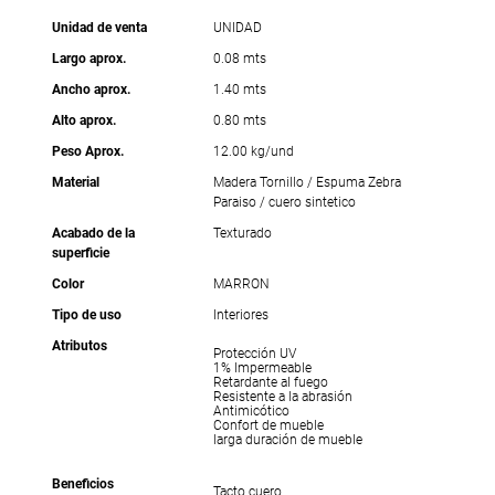
Unidad de venta
UNIDAD
Largo aprox.
0.08 mts
Ancho aprox.
1.40 mts
Alto aprox.
0.80 mts
Peso Aprox.
12.00 kg/und
Material
Madera Tornillo / Espuma Zebra
Paraiso / cuero sintetico
Acabado de la
Texturado
superficie
Color
MARRON
Tipo de uso
Interiores
Atributos
Protección UV
1% Impermeable
Retardante al fuego
Resistente a la abrasión
Antimicótico
Confort de mueble
larga duración de mueble
Beneficios
Tacto cuero