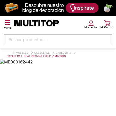
Buscar productos...
Términos más buscados
MUEBLES
CABECERAS
CABECERAS
CABECERA LINEAL PRANNA 2.00 PLZ MARRON
papel tapiz
alfombra
puff
piso
espuma
tela
lona