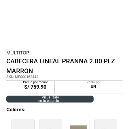
cojin
pisos
plastico
MULTITOP
CABECERA LINEAL PRANNA 2.00 PLZ
MARRON
SKU
:
ME000162442
Precio por menor
Venta por
S/
759.90
UN
Visualízalo
en tu espacio
Colores