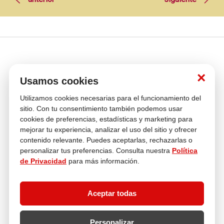
×
Usamos cookies
Utilizamos cookies necesarias para el funcionamiento del
Venta
Compra con
Múltiples
Cambios y
sitio. Con tu consentimiento también podemos usar
telefónica
tranquilidad
Medios de pago
Devoluciones
cookies de preferencias, estadísticas y marketing para
mejorar tu experiencia, analizar el uso del sitio y ofrecer
Asesoría
En tus compras
contenido relevante. Puedes aceptarlas, rechazarlas o
personalizar tus preferencias. Consulta nuestra
Política
de Privacidad
para más información.
Contáctanos
¿Necesitas ayuda con tu compra?
Aceptar todas
hola@multitop.pe
WhatsApp: +51 993 560 246
Central Telefónica: 01 619 4444
Personalizar