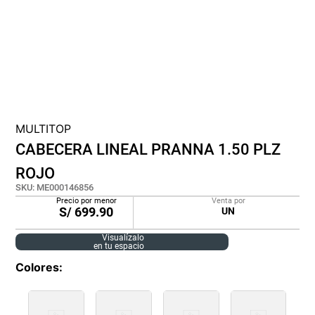
cojin
pisos
tapete
MULTITOP
CABECERA LINEAL PRANNA 1.50 PLZ
ROJO
SKU
:
ME000146856
Precio por menor
Venta por
S/
699.90
UN
Visualízalo
en tu espacio
Colores