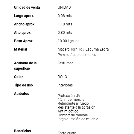
Unidad de venta
UNIDAD
Largo aprox.
0.08 mts
Ancho aprox.
1.10 mts
Alto aprox.
0.80 mts
Peso Aprox.
10.00 kg/und
Material
Madera Tornillo / Espuma Zebra
Paraiso / cuero sintetico
Acabado de la
Texturado
superficie
Color
ROJO
Tipo de uso
Interiores
Atributos
Protección UV
1% Impermeable
Retardante al fuego
Resistente a la abrasión
Antimicótico
Confort de mueble
larga duración de mueble
Beneficios
Tacto cuero