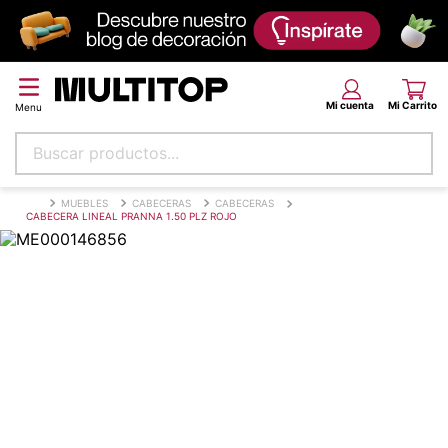
Buscar productos...
Términos más buscados
MUEBLES
CABECERAS
CABECERAS
CABECERA LINEAL PRANNA 1.50 PLZ ROJO
papel tapiz
alfombra
puff
espuma
tela
piso
lona