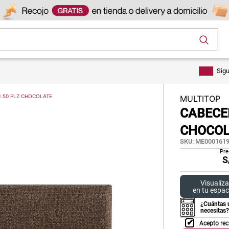
os
Sig
1.50 PLZ CHOCOLATE
MULTITOP
CABECER
CHOCOL
SKU
:
ME0001619
Pre
S
Visualíza
en tu espac
¿Cuántas 
necesitas?
Acepto rec