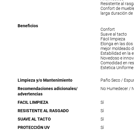
Resistente al ras
Confort de muebl
larga duración de
Beneficios
Confort
Suave al tacto
Fácil limpieza
Elonga en las dos
mejor moldeado de
Estabilidad en la
Novedoso e innov
Comodidad en res
Estetica Uniforme
Limpieza y/o Mantenimiento
Paño Seco / Espu
Recomendaciones adicionales/
No Humedecer / No
advertencias
FACIL LIMPIEZA
Sí
RESISTENTE AL RASGADO
Sí
SUAVE AL TACTO
Sí
PROTECCIÓN UV
Sí