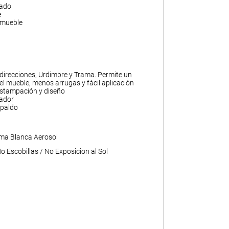
gado
e
 mueble
 direcciones, Urdimbre y Trama. Permite un
l mueble, menos arrugas y fácil aplicación
 estampación y diseño
ador
paldo
ma Blanca Aerosol
 Escobillas / No Exposicion al Sol