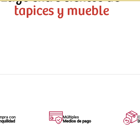
mpra con
Múltiples
C
nquilidad
Medios de pago
D