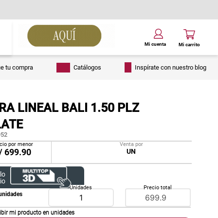
ue tu compra
Catálogos
Inspírate con nuestro blog
A LINEAL BALI 1.50 PLZ
ATE
52
cio por menor
Venta por
/
699.90
UN
lo
io
Unidades
Precio total
unidades
ibir mi producto en
unidades