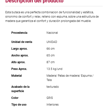
Descripción del producto
Esta butaca es una perfecta combinacion de funcionalidad y estética,
sinonimo de confort y relax, relleno con espuma, sobre una estructura de
madera que garantiza el confort y duración prolongada del mueble.
Procedencia
Nacional
Unidad de venta
UNIDAD
Largo aprox.
66 cm
Ancho aprox.
65 cm
Alto aprox.
87 cm
Peso Aprox.
13.5 kg/und
Material
Madera/ Patas de madera/ Espuma /
Tela
Acabado de la
texturado
superficie
Color
GRIS
Tipo de uso
Interiores