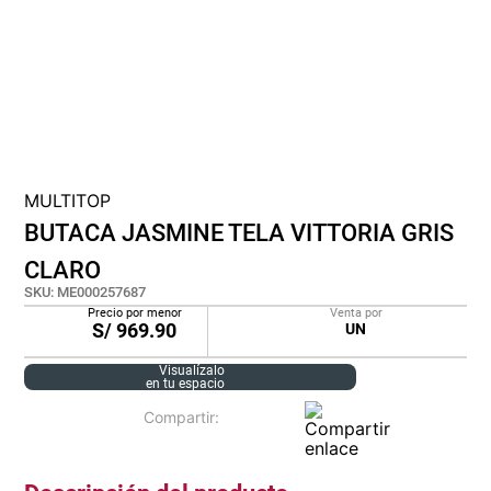
lona
pisos
plastico
MULTITOP
BUTACA JASMINE TELA VITTORIA GRIS
CLARO
SKU
:
ME000257687
Precio por menor
Venta por
S/
969.90
UN
Visualízalo
en tu espacio