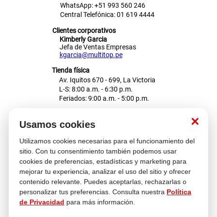
WhatsApp: +51 993 560 246
Central Telefónica: 01 619 4444
Clientes corporativos
Kimberly Garcia
Jefa de Ventas Empresas
kgarcia@multitop.pe
Tienda física
Av. Iquitos 670 - 699, La Victoria
L-S: 8:00 a.m. - 6:30 p.m.
Feriados: 9:00 a.m. - 5:00 p.m.
Nosotros
×
Usamos cookies
Utilizamos cookies necesarias para el funcionamiento del
Atención al cliente
sitio. Con tu consentimiento también podemos usar
cookies de preferencias, estadísticas y marketing para
mejorar tu experiencia, analizar el uso del sitio y ofrecer
contenido relevante. Puedes aceptarlas, rechazarlas o
Descubre más
personalizar tus preferencias. Consulta nuestra
Política
de Privacidad
para más información.