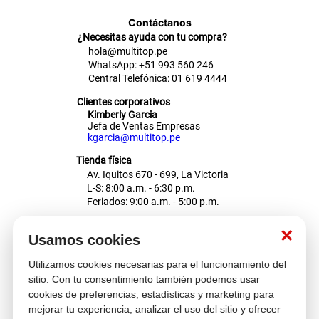
Contáctanos
¿Necesitas ayuda con tu compra?
hola@multitop.pe
WhatsApp: +51 993 560 246
Central Telefónica: 01 619 4444
Clientes corporativos
Kimberly Garcia
Jefa de Ventas Empresas
kgarcia@multitop.pe
Tienda física
Av. Iquitos 670 - 699, La Victoria
L-S: 8:00 a.m. - 6:30 p.m.
Feriados: 9:00 a.m. - 5:00 p.m.
Nosotros
×
Usamos cookies
Utilizamos cookies necesarias para el funcionamiento del
Atención al cliente
sitio. Con tu consentimiento también podemos usar
cookies de preferencias, estadísticas y marketing para
mejorar tu experiencia, analizar el uso del sitio y ofrecer