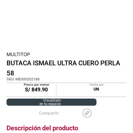
cojin
pisos
plastico
MULTITOP
BUTACA ISMAEL ULTRA CUERO PERLA
58
SKU
:
ME000202188
Precio por menor
Venta por
S/
849.90
UN
Visualízalo
en tu espacio
Descripción del producto