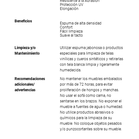
Resistente a la Abrasión
Protección UV
Elongación
Beneficios
Espuma de alta densidad
Confort
Fácil limpieza
Suave al tacto
Limpieza y/o
Utilizar espuma jabonosa o productos
Mantenimiento
especiales para limpieza de telas
vinílicas y cueros sintéticos y retirarlas
con tela blanca limpia y ligeramente
humedecida.
Recomendaciones
No mantener los muebles embalados
adicionales/
por más de 72 horas, para evitar
advertencias
proliferación de hongos y manchas.
No usar el sofá como cama, no
sentarse en los brazos. No exponer el
mueble a fuentes de agua o humedad.
No utilice productos abrasivos o
químicos para la limpieza de su
mueble. No coloque objetos pesados
y/o punzocortantes sobre su mueble.