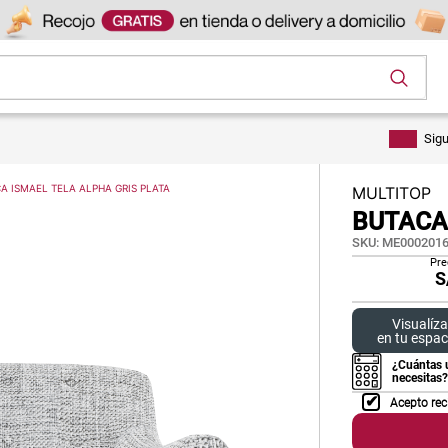
os
Sig
A ISMAEL TELA ALPHA GRIS PLATA
MULTITOP
BUTACA
SKU
:
ME0002016
Pre
S
Visualíza
en tu espac
¿Cuántas 
necesitas?
Acepto rec