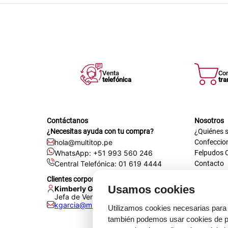
Venta
Co
telefónica
tra
Contáctanos
Nosotros
¿Necesitas ayuda con tu compra?
¿Quiénes 
hola@multitop.pe
Confeccio
WhatsApp: +51 993 560 246
Felpudos 
Central Telefónica: 01 619 4444
Contacto
Registra t
Clientes corporativos
Certificac
Usamos cookies
Kimberly Garcia
Trabaja co
Jefa de Ventas Empresas
kgarcia@multitop.pe
Tienda físi
Utilizamos cookies necesarias para 
Av. Iqui
también podemos usar cookies de pr
L-S: 8:0