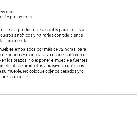
ensidad
ación prolongada
abonosa o productos especiales para limpieza
y cueros sintéticos y retirarlas con tela blanca
nte humedecida.
muebles embalados por más de 72 horas, para
ión de hongos y manchas. No usar el sofá como
 en los brazos. No exponer el mueble a fuentes
. No utilice productos abrasivos o químicos
de su mueble. No coloque objetos pesados y/o
obre su mueble.