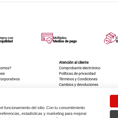
mpra con
Múltiples
C
nquilidad
Medios de pago
D
Atención al cliente
somos?
Comprobante electrónico
nes
Políticas de privacidad
Corporativos
Términos y Condiciones
Cambios y devoluciones
us datos
Mis comprobantes electrónicos
ión OEA
Libro de reclamaciones
n nosotros
ca
el funcionamiento del sitio. Con tu consentimiento
tos 670 - 699, La Victoria
eferencias, estadísticas y marketing para mejorar
0 a.m. - 6:30 p.m.