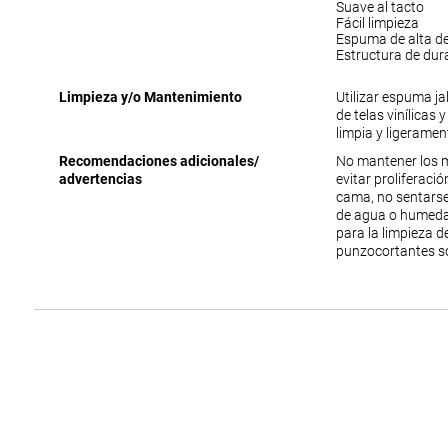
Suave al tacto
Fácil limpieza
Espuma de alta d
Estructura de dur
Limpieza y/o Mantenimiento
Utilizar espuma j
de telas vinílicas 
limpia y ligerame
Recomendaciones adicionales/
No mantener los 
advertencias
evitar proliferac
cama, no sentarse
de agua o humedad
para la limpieza 
punzocortantes s