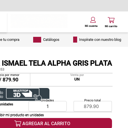
ue tu compra
Catálogos
Inspírate con nuestro blog
 ISMAEL TELA ALPHA GRIS PLATA
53
cio por menor
Venta por
/
879.90
UN
lo
io
Unidades
Precio total
unidades
ibir mi producto en
unidades
AGREGAR AL CARRITO