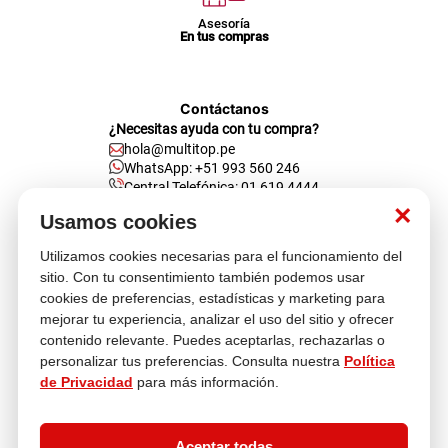
Asesoría
En tus compras
Contáctanos
¿Necesitas ayuda con tu compra?
hola@multitop.pe
WhatsApp: +51 993 560 246
Central Telefónica: 01 619 4444
×
Usamos cookies
Clientes corporativos
Kimberly Garcia
Jefa de Ventas Empresas
Utilizamos cookies necesarias para el funcionamiento del
kgarcia@multitop.pe
sitio. Con tu consentimiento también podemos usar
cookies de preferencias, estadísticas y marketing para
Tienda física
mejorar tu experiencia, analizar el uso del sitio y ofrecer
Av. Iquitos 670 - 699, La Victoria
contenido relevante. Puedes aceptarlas, rechazarlas o
L-S: 8:00 a.m. - 6:30 p.m.
Feriados: 9:00 a.m. - 5:00 p.m.
personalizar tus preferencias. Consulta nuestra
Política
de Privacidad
para más información.
Nosotros
Aceptar todas