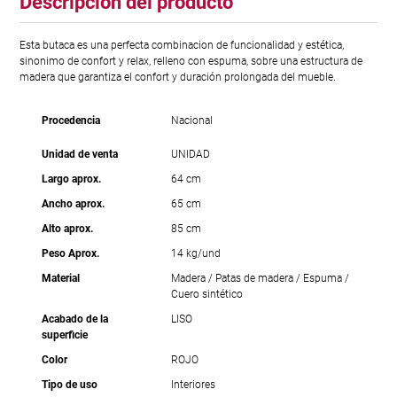
Descripción del producto
Esta butaca es una perfecta combinacion de funcionalidad y estética,
sinonimo de confort y relax, relleno con espuma, sobre una estructura de
madera que garantiza el confort y duración prolongada del mueble.
Procedencia
Nacional
Unidad de venta
UNIDAD
Largo aprox.
64 cm
Ancho aprox.
65 cm
Alto aprox.
85 cm
Peso Aprox.
14 kg/und
Material
Madera / Patas de madera / Espuma /
Cuero sintético
Acabado de la
LISO
superficie
Color
ROJO
Tipo de uso
Interiores