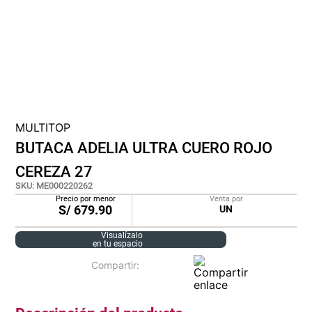
cojin
pisos
tapete
MULTITOP
BUTACA ADELIA ULTRA CUERO ROJO
CEREZA 27
SKU
:
ME000220262
Precio por menor
Venta por
S/
679.90
UN
Visualízalo
en tu espacio