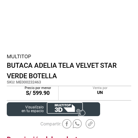
lona
pisos
tapete
MULTITOP
BUTACA ADELIA TELA VELVET STAR
VERDE BOTELLA
SKU
:
ME000232463
Precio por menor
Venta por
S/
599.90
UN
Visualízalo
en tu espacio