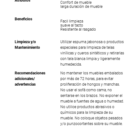
Atributos
Confort de mueble
larga duración de mueble
Beneficios
Facil limpieza
suave al tacto
Resistente al rasgado
Limpieza y/o
Utilizar espuma jabonosa o productos
Mantenimiento
especiales para limpieza de telas
vinílicas y cueros sintéticos y retirarlas
con tela blanca limpia y ligeramente
humedecida.
Recomendaciones
No mantener los muebles embalados
adicionales/
por más de 72 horas, para evitar
advertencias
proliferación de hongos y manchas.
No usar el sofá como cama, no
sentarse en los brazos. No exponer el
mueble a fuentes de agua o humedad.
No utilice productos abrasivos o
químicos para la limpieza de su
mueble. No coloque objetos pesados
y/o punzocortantes sobre su mueble.