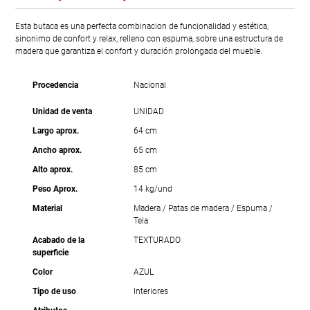
Esta butaca es una perfecta combinacion de funcionalidad y estética,
sinonimo de confort y relax, relleno con espuma, sobre una estructura de
madera que garantiza el confort y duración prolongada del mueble.
Procedencia
Nacional
Unidad de venta
UNIDAD
Largo aprox.
64 cm
Ancho aprox.
65 cm
Alto aprox.
85 cm
Peso Aprox.
14 kg/und
Material
Madera / Patas de madera / Espuma /
Tela
Acabado de la
TEXTURADO
superficie
Color
AZUL
Tipo de uso
Interiores