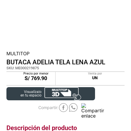
cojin
pisos
plastico
MULTITOP
BUTACA ADELIA TELA LENA AZUL
SKU
:
ME000219875
Precio por menor
Venta por
S/
769.90
UN
Visualízalo
en tu espacio
Descripción del producto