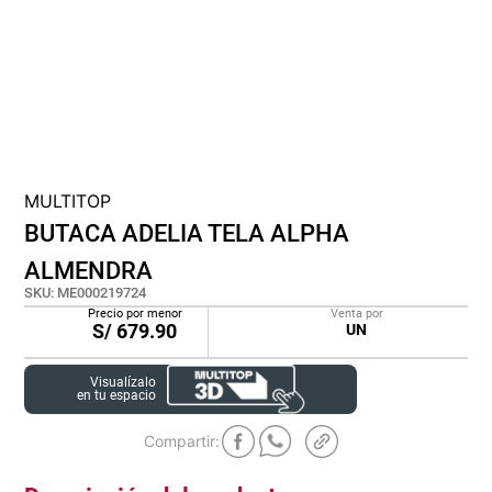
cojin
pisos
tapete
MULTITOP
BUTACA ADELIA TELA ALPHA
ALMENDRA
SKU
:
ME000219724
Precio por menor
Venta por
S/
679.90
UN
Visualízalo
en tu espacio