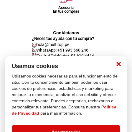
Asesoría
En tus compras
Contáctanos
¿Necesitas ayuda con tu compra?
hola@multitop.pe
WhatsApp: +51 993 560 246
Central Telefónica: 01 619 4444
×
Usamos cookies
Clientes corporativos
Kimberly Garcia
Jefa de Ventas Empresas
Utilizamos cookies necesarias para el funcionamiento del
kgarcia@multitop.pe
sitio. Con tu consentimiento también podemos usar
cookies de preferencias, estadísticas y marketing para
Tienda física
mejorar tu experiencia, analizar el uso del sitio y ofrecer
Av. Iquitos 670 - 699, La Victoria
contenido relevante. Puedes aceptarlas, rechazarlas o
L-S: 8:00 a.m. - 6:30 p.m.
Feriados: 9:00 a.m. - 5:00 p.m.
personalizar tus preferencias. Consulta nuestra
Política
de Privacidad
para más información.
Nosotros