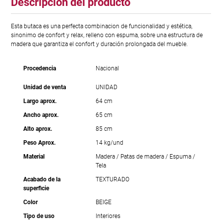
Descripción del producto
Esta butaca es una perfecta combinacion de funcionalidad y estética,
sinonimo de confort y relax, relleno con espuma, sobre una estructura de
madera que garantiza el confort y duración prolongada del mueble.
Procedencia
Nacional
Unidad de venta
UNIDAD
Largo aprox.
64 cm
Ancho aprox.
65 cm
Alto aprox.
85 cm
Peso Aprox.
14 kg/und
Material
Madera / Patas de madera / Espuma /
Tela
Acabado de la
TEXTURADO
superficie
Color
BEIGE
Tipo de uso
Interiores