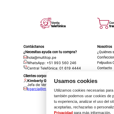
Venta
Co
telefónica
tra
Contáctanos
Nosotros
¿Necesitas ayuda con tu compra?
¿Quiénes 
hola@multitop.pe
Confeccio
WhatsApp: +51 993 560 246
Felpudos 
Central Telefónica: 01 619 4444
Contacto
Registra t
Clientes corporativos
Certificac
Usamos cookies
Kimberly Garcia
Trabaja co
Jefa de Ventas Empresas
kgarcia@multitop.pe
Tienda físi
Utilizamos cookies necesarias para 
Av. Iqui
también podemos usar cookies de pr
L-S: 8:0
tu experiencia, analizar el uso del s
Feriados
aceptarlas, rechazarlas o personali
Privacidad
para más información.