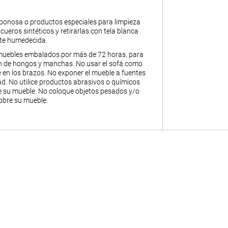
abonosa o productos especiales para limpieza
y cueros sintéticos y retirarlas con tela blanca
nte humedecida.
muebles embalados por más de 72 horas, para
ión de hongos y manchas. No usar el sofá como
 en los brazos. No exponer el mueble a fuentes
. No utilice productos abrasivos o químicos
de su mueble. No coloque objetos pesados y/o
obre su mueble.