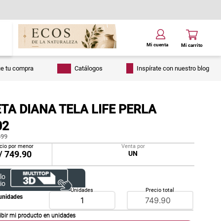
ue tu compra
Catálogos
Inspírate con nuestro blog
TA DIANA TELA LIFE PERLA
02
99
cio por menor
Venta por
/
749.90
UN
lo
io
Unidades
Precio total
unidades
ibir mi producto en
unidades