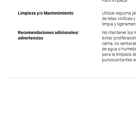
Facil limpieza
Limpieza y/o Mantenimiento
Utilizar espuma j
de telas vinílicas 
limpia y ligerame
Recomendaciones adicionales/
No mantener los 
advertencias
evitar proliferac
cama, no sentarse
de agua o humedad
para la limpieza 
punzocortantes s