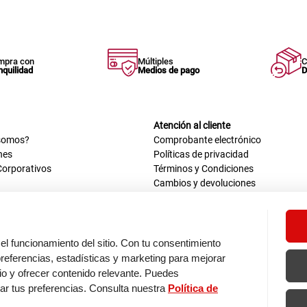
mpra con
Múltiples
C
nquilidad
Medios de pago
D
Atención al cliente
somos?
Comprobante electrónico
nes
Políticas de privacidad
Corporativos
Términos y Condiciones
Cambios y devoluciones
us datos
Mis comprobantes electrónicos
ión OEA
Libro de reclamaciones
n nosotros
ca
el funcionamiento del sitio. Con tu consentimiento
tos 670 - 699, La Victoria
eferencias, estadísticas y marketing para mejorar
0 a.m. - 6:30 p.m.
itio y ofrecer contenido relevante. Puedes
: 9:00 a.m. - 5:00 p.m.
zar tus preferencias. Consulta nuestra
Política de