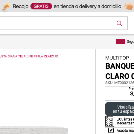
os
Sig
ETA DIANA TELA LIFE PERLA CLARO 02
MULTITOP
BANQUE
CLARO 
SKU
:
ME0002126
Pre
S
Visualíza
en tu espac
¿Cuántas 
necesitas?
Acepto rec