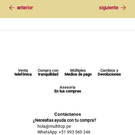
Venta
Compra con
Múltiples
Cambios y
telefónica
tranquilidad
Medios de pago
Devoluciones
Asesoría
En tus compras
Contáctanos
¿Necesitas ayuda con tu compra?
hola@multitop.pe
WhatsApp: +51 993 560 246