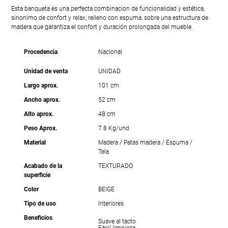
Esta banqueta es una perfecta combinacion de funcionalidad y estética,
sinonimo de confort y relax, relleno con espuma, sobre una estructura de
madera que garantiza el confort y duración prolongada del mueble.
Procedencia
Nacional
Unidad de venta
UNIDAD
Largo aprox.
101 cm
Ancho aprox.
52 cm
Alto aprox.
48 cm
Peso Aprox.
7.8 Kg/und
Material
Madera / Patas madera / Espuma /
Tela
Acabado de la
TEXTURADO
superficie
Color
BEIGE
Tipo de uso
Interiores
Beneficios
Suave al tacto
Fácil limpieza