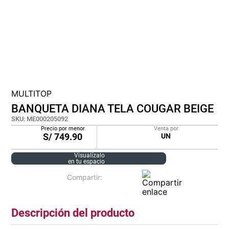
cojin
pisos
tapete
MULTITOP
BANQUETA DIANA TELA COUGAR BEIGE
SKU
:
ME000205092
Precio por menor
Venta por
S/
749.90
UN
Visualízalo
en tu espacio
Descripción del producto