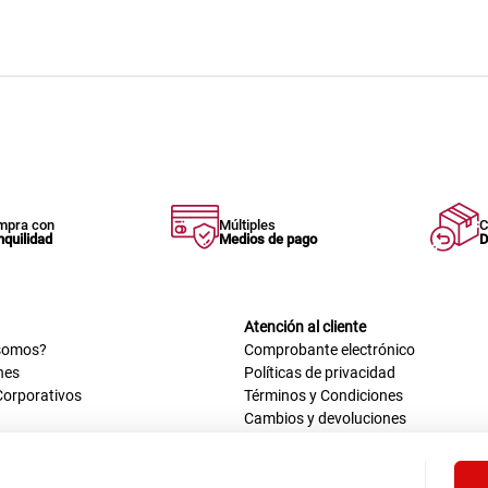
mpra con
Múltiples
C
nquilidad
Medios de pago
D
Atención al cliente
somos?
Comprobante electrónico
nes
Políticas de privacidad
Corporativos
Términos y Condiciones
Cambios y devoluciones
us datos
Mis comprobantes electrónicos
ión OEA
Libro de reclamaciones
n nosotros