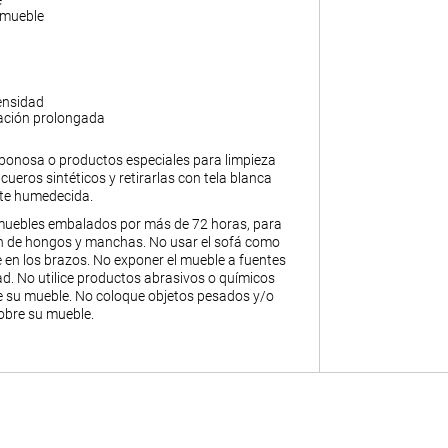
e
 mueble
ensidad
ación prolongada
abonosa o productos especiales para limpieza
y cueros sintéticos y retirarlas con tela blanca
nte humedecida.
muebles embalados por más de 72 horas, para
ión de hongos y manchas. No usar el sofá como
 en los brazos. No exponer el mueble a fuentes
. No utilice productos abrasivos o químicos
de su mueble. No coloque objetos pesados y/o
obre su mueble.