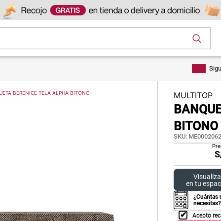
os
Sig
ETA BERENICE TELA ALPHA BITONO
MULTITOP
BANQUE
BITONO
SKU
:
ME0002062
Pre
S
Visualíza
en tu espac
¿Cuántas 
necesitas?
Acepto rec