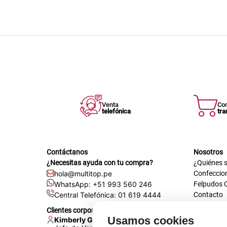
Venta
Co
telefónica
tra
Contáctanos
Nosotros
¿Necesitas ayuda con tu compra?
¿Quiénes 
hola@multitop.pe
Confeccio
WhatsApp: +51 993 560 246
Felpudos 
Central Telefónica: 01 619 4444
Contacto
Registra t
Clientes corporativos
Certificac
Usamos cookies
Kimberly Garcia
Trabaja co