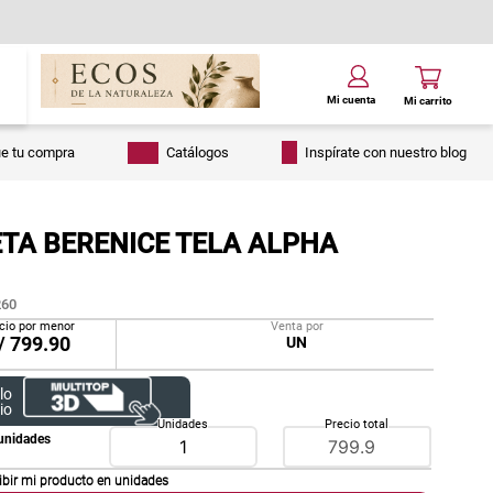
ue tu compra
Catálogos
Inspírate con nuestro blog
TA BERENICE TELA ALPHA
60
cio por menor
Venta por
/
799.90
UN
lo
io
Unidades
Precio total
unidades
ibir mi producto en
unidades