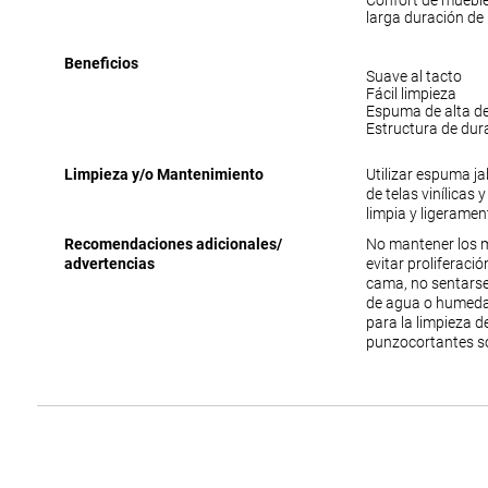
Confort de muebl
larga duración de
Beneficios
Suave al tacto
Fácil limpieza
Espuma de alta d
Estructura de dur
Limpieza y/o Mantenimiento
Utilizar espuma j
de telas vinílicas 
limpia y ligerame
Recomendaciones adicionales/
No mantener los 
advertencias
evitar proliferac
cama, no sentarse
de agua o humedad
para la limpieza 
punzocortantes s