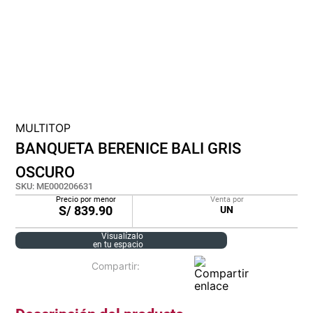
cojin
pisos
tapete
MULTITOP
BANQUETA BERENICE BALI GRIS
OSCURO
SKU
:
ME000206631
Precio por menor
Venta por
S/
839.90
UN
Visualízalo
en tu espacio