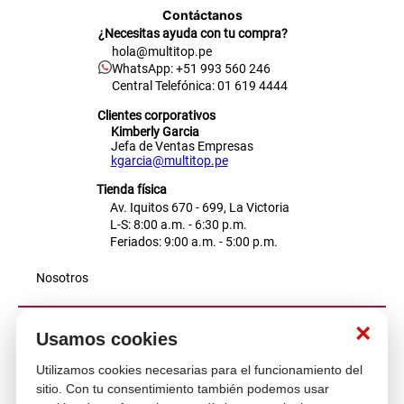
Contáctanos
¿Necesitas ayuda con tu compra?
hola@multitop.pe
WhatsApp: +51 993 560 246
Central Telefónica: 01 619 4444
Clientes corporativos
Kimberly Garcia
Jefa de Ventas Empresas
kgarcia@multitop.pe
Tienda física
Av. Iquitos 670 - 699, La Victoria
L-S: 8:00 a.m. - 6:30 p.m.
Feriados: 9:00 a.m. - 5:00 p.m.
Nosotros
×
Atención al cliente
Usamos cookies
Utilizamos cookies necesarias para el funcionamiento del
sitio. Con tu consentimiento también podemos usar
Descubre más