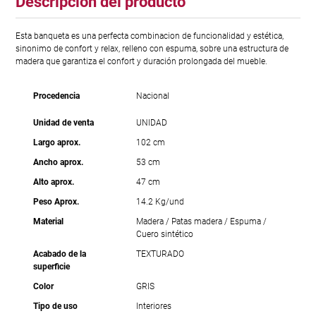
Descripción del producto
Esta banqueta es una perfecta combinacion de funcionalidad y estética,
sinonimo de confort y relax, relleno con espuma, sobre una estructura de
madera que garantiza el confort y duración prolongada del mueble.
Procedencia
Nacional
Unidad de venta
UNIDAD
Largo aprox.
102 cm
Ancho aprox.
53 cm
Alto aprox.
47 cm
Peso Aprox.
14.2 Kg/und
Material
Madera / Patas madera / Espuma /
Cuero sintético
Acabado de la
TEXTURADO
superficie
Color
GRIS
Tipo de uso
Interiores