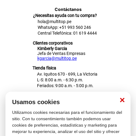
Contáctanos
¿Necesitas ayuda con tu compra?
hola@multitop.pe
WhatsApp: +51 993 560 246
Central Telefónica: 01 619 4444
Clientes corporativos
Kimberly Garcia
Jefa de Ventas Empresas
kgarcia@multitop.pe
Tienda física
Av. Iquitos 670 - 699, La Victoria
L-S: 8:00 a.m. - 6:30 p.m.
Feriados: 9:00 a.m. - 5:00 p.m.
Nosotros
×
Usamos cookies
Utilizamos cookies necesarias para el funcionamiento del
Atención al cliente
sitio. Con tu consentimiento también podemos usar
cookies de preferencias, estadísticas y marketing para
mejorar tu experiencia, analizar el uso del sitio y ofrecer