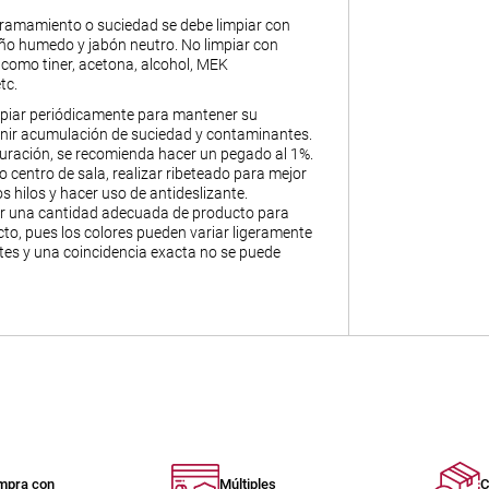
ramamiento o suciedad se debe limpiar con
ño humedo y jabón neutro. No limpiar con
 como tiner, acetona, alcohol, MEK
tc.
piar periódicamente para mantener su
enir acumulación de suciedad y contaminantes.
ración, se recomienda hacer un pegado al 1%.
mo centro de sala, realizar ribeteado para mejor
s hilos y hacer uso de antideslizante.
ir una cantidad adecuada de producto para
to, pues los colores pueden variar ligeramente
otes y una coincidencia exacta no se puede
mpra con
Múltiples
C