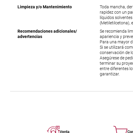
Limpieza y/o Mantenimiento
Toda mancha, der
rapidez con un pa
líquidos solventes
(Metiletilcetona), e
Recomendaciones adicionales/
Se recomienda lim
advertencias
apariencia y prev
Para una mayor du
Si se utilizará co
conservación de lo
Asegúrese de ped
terminar su proyec
entre diferentes l
garantizar.
Venta
Co