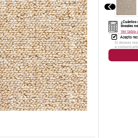
¿Cuántos 
lineales n
Ver tabla
Acepto rec
Si deseas rea
a comunicarte