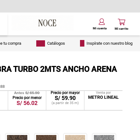
ue tu compra
Catálogos
Inspírate con nuestro blog
RA TURBO 2MTS ANCHO ARENA
88
Antes
S/
65.90
Precio por mayor
Venta por
S/
59.90
METRO LINEAL
Precio por menor
S/
56.02
(a partir de
35
m
)