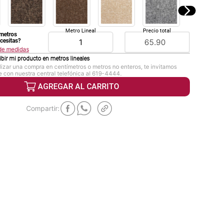
Metro Lineal
Precio total
metros
ecesitas?
 de medidas
ibir mi producto en
metros lineales
lizar una compra en centímetros o metros no enteros, te invitamos
 con nuestra central telefónica al 619-4444.
AGREGAR AL CARRITO