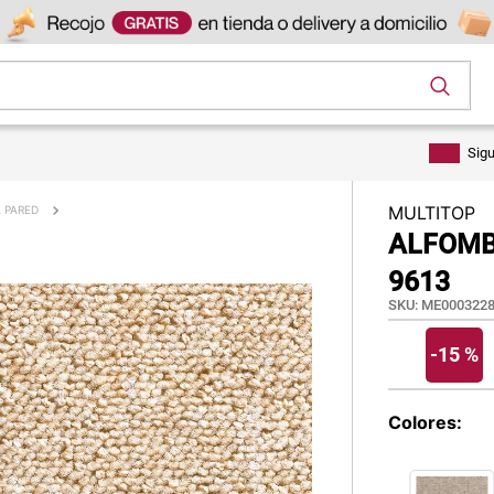
os
Sig
MULTITOP
A PARED
ALFOMB
9613
SKU
:
ME0003228
-
15 %
Colores