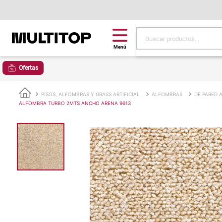
Buscar productos...
Términos más buscad
Ofertas
papel tapiz
alfombra
PISOS, ALFOMBRAS Y GRASS ARTIFICIAL
ALFOMBRAS
DE PARED 
ALFOMBRA TURBO 2MTS ANCHO ARENA 9613
puff
espuma
tela
piso
lona
cojin
pisos