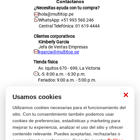
Contáctanos
¿Necesitas ayuda con tu compra?
hola@multitop.pe
WhatsApp: +51 993 560 246
Central Telefónica: 01 619 4444
Clientes corporativos
Kimberly Garcia
Jefa de Ventas Empresas
kgarcia@multitop.pe
Tienda física
Av. Iquitos 670 - 699, La Victoria
L-S: 8:00 a.m. - 6:30 p.m.
Feriados: 9:00 a.m. - 5:00 p.m.
Nosotros
×
Usamos cookies
Utilizamos cookies necesarias para el funcionamiento del
Atención al cliente
sitio. Con tu consentimiento también podemos usar
cookies de preferencias, estadísticas y marketing para
mejorar tu experiencia, analizar el uso del sitio y ofrecer
contenido relevante. Puedes aceptarlas, rechazarlas o
Descubre más