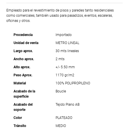
Empleado para el revestimiento de pisos y paredes tanto residenciales
como comerciales, también usado para pasadizos, eventos, escaleras,
oficinas y otros.
Procedencia
Importado
Unidad de venta
METRO LINEAL
Largo aprox.
30 mts lineales
Ancho aprox.
2 mts
Alto aprox.
+/- 5.50 mm
Peso Aprox.
1170 gr/m2
Material
100% POLIPROPILENO
Acabado de la
Boucle
superficie
Acabado del
Tejido Plano AB
soporte
Color
PLATEADO
Tránsito
MEDIO