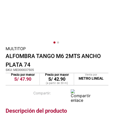
cojin
pisos
tapete
MULTITOP
ALFOMBRA TANGO M6 2MTS ANCHO
PLATA 74
SKU
:
ME000037505
Precio por menor
Precio por mayor
Venta por
S/
47.90
S/
42.90
METRO LINEAL
(a partir de
30
m
)
Descripción del producto