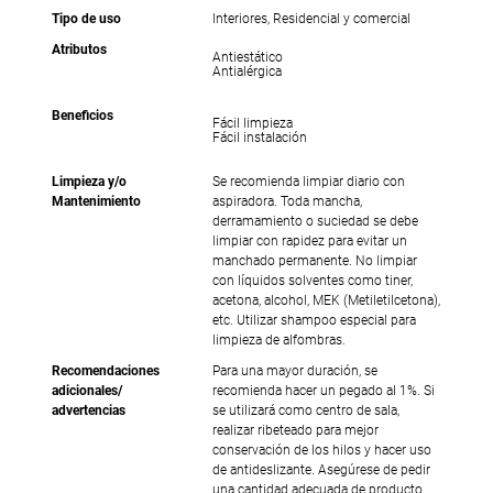
Tipo de uso
Interiores, Residencial y comercial
Atributos
Antiestático
Antialérgica
Beneficios
Fácil limpieza
Fácil instalación
Limpieza y/o
Se recomienda limpiar diario con
Mantenimiento
aspiradora. Toda mancha,
derramamiento o suciedad se debe
limpiar con rapidez para evitar un
manchado permanente. No limpiar
con líquidos solventes como tiner,
acetona, alcohol, MEK (Metiletilcetona),
etc. Utilizar shampoo especial para
limpieza de alfombras.
Recomendaciones
Para una mayor duración, se
adicionales/
recomienda hacer un pegado al 1%. Si
advertencias
se utilizará como centro de sala,
realizar ribeteado para mejor
conservación de los hilos y hacer uso
de antideslizante. Asegúrese de pedir
una cantidad adecuada de producto