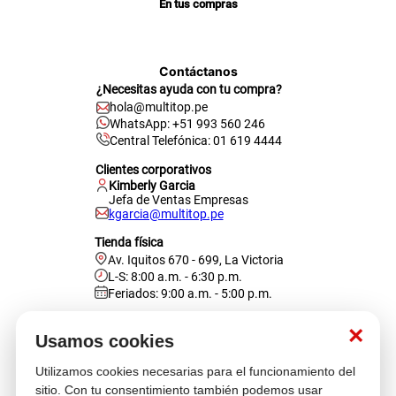
En tus compras
Contáctanos
¿Necesitas ayuda con tu compra?
hola@multitop.pe
WhatsApp: +51 993 560 246
Central Telefónica: 01 619 4444
Clientes corporativos
Kimberly Garcia
Jefa de Ventas Empresas
kgarcia@multitop.pe
Tienda física
Av. Iquitos 670 - 699, La Victoria
L-S: 8:00 a.m. - 6:30 p.m.
Feriados: 9:00 a.m. - 5:00 p.m.
Nosotros
×
Usamos cookies
Utilizamos cookies necesarias para el funcionamiento del
Atención al cliente
sitio. Con tu consentimiento también podemos usar