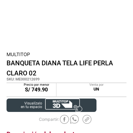
cojin
pisos
tapete
MULTITOP
BANQUETA DIANA TELA LIFE PERLA
CLARO 02
SKU
:
ME000212699
Precio por menor
Venta por
S/
749.90
UN
Visualízalo
en tu espacio