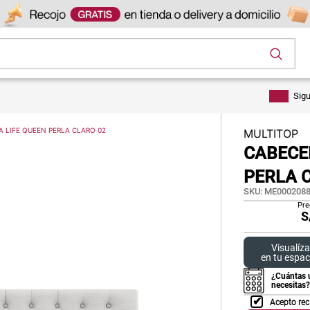
os
Sig
 LIFE QUEEN PERLA CLARO 02
MULTITOP
CABECE
PERLA 
SKU
:
ME0002088
Pre
S
Visualíza
en tu espac
¿Cuántas 
necesitas?
Acepto rec