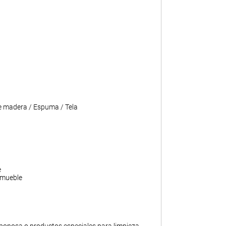
e madera / Espuma / Tela
e
 mueble