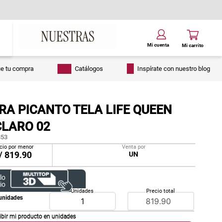
ue tu compra
Catálogos
Inspírate con nuestro blog
RA PICANTO TELA LIFE QUEEN
CLARO 02
53
cio por menor
Venta por
/
819.90
UN
lo
io
Unidades
Precio total
unidades
ibir mi producto en
unidades