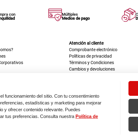
mpra con
Múltiples
C
nquilidad
Medios de pago
D
Atención al cliente
somos?
Comprobante electrónico
nes
Políticas de privacidad
Corporativos
Términos y Condiciones
Cambios y devoluciones
us datos
Mis comprobantes electrónicos
ión OEA
Libro de reclamaciones
n nosotros
ca
el funcionamiento del sitio. Con tu consentimiento
tos 670 - 699, La Victoria
eferencias, estadísticas y marketing para mejorar
0 a.m. - 6:30 p.m.
itio y ofrecer contenido relevante. Puedes
: 9:00 a.m. - 5:00 p.m.
zar tus preferencias. Consulta nuestra
Política de
os de pago