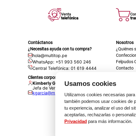
Venta
Co
telefónica
tra
Contáctanos
Nosotros
¿Necesitas ayuda con tu compra?
¿Quiénes 
hola@multitop.pe
Confeccio
WhatsApp: +51 993 560 246
Felpudos 
Central Telefónica: 01 619 4444
Contacto
Registra t
Clientes corporativos
Certificac
Usamos cookies
Kimberly Garcia
Trabaja co
Jefa de Ventas Empresas
kgarcia@multitop.pe
Tienda físi
Utilizamos cookies necesarias para 
Av. Iqui
también podemos usar cookies de pr
L-S: 8:0
tu experiencia, analizar el uso del s
Feriados
aceptarlas, rechazarlas o personali
Privacidad
para más información.
Medi