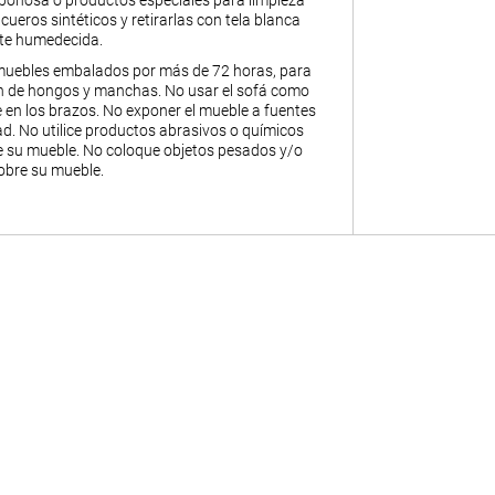
abonosa o productos especiales para limpieza
y cueros sintéticos y retirarlas con tela blanca
nte humedecida.
muebles embalados por más de 72 horas, para
ión de hongos y manchas. No usar el sofá como
 en los brazos. No exponer el mueble a fuentes
. No utilice productos abrasivos o químicos
de su mueble. No coloque objetos pesados y/o
obre su mueble.