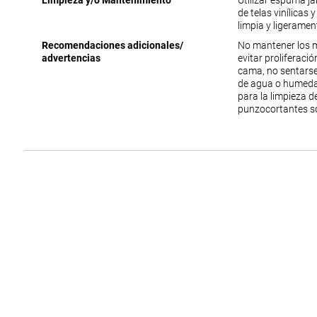
Limpieza y/o Mantenimiento
Utilizar espuma j
de telas vinílicas 
limpia y ligerame
Recomendaciones adicionales/
No mantener los 
advertencias
evitar proliferac
cama, no sentarse
de agua o humedad
para la limpieza 
punzocortantes s