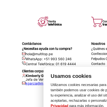
Venta
Co
telefónica
tra
Contáctanos
Nosotros
¿Necesitas ayuda con tu compra?
¿Quiénes 
hola@multitop.pe
Confeccio
WhatsApp: +51 993 560 246
Felpudos 
Central Telefónica: 01 619 4444
Contacto
Registra t
Clientes corporativos
Certificac
Usamos cookies
Kimberly Garcia
Trabaja co
Jefa de Ventas Empresas
kgarcia@multitop.pe
Tienda físi
Utilizamos cookies necesarias para 
Av. Iqui
también podemos usar cookies de pr
L-S: 8:0
tu experiencia, analizar el uso del s
Feriados
aceptarlas, rechazarlas o personali
Privacidad
para más información.