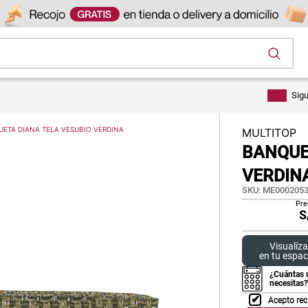
os
Sig
ETA DIANA TELA VESUBIO VERDINA
MULTITOP
BANQUE
VERDIN
SKU
:
ME0002053
Pre
S
Visualíza
en tu espac
¿Cuántas 
necesitas?
Acepto rec