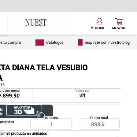
ue tu compra
Catálogos
Inspírate con nuestro blog
TA DIANA TELA VESUBIO
A
93
cio por menor
Venta por
/
899.90
UN
lo
io
Unidades
Precio total
unidades
ibir mi producto en
unidades