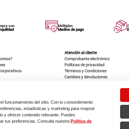
mpra con
Múltiples
C
nquilidad
Medios de pago
D
Atención al cliente
somos?
Comprobante electrónico
nes
Políticas de privacidad
Corporativos
Términos y Condiciones
Cambios y devoluciones
us datos
Mis comprobantes electrónicos
ión OEA
Libro de reclamaciones
n nosotros
ca
el funcionamiento del sitio. Con tu consentimiento
tos 670 - 699, La Victoria
eferencias, estadísticas y marketing para mejorar
0 a.m. - 6:30 p.m.
itio y ofrecer contenido relevante. Puedes
: 9:00 a.m. - 5:00 p.m.
zar tus preferencias. Consulta nuestra
Política de