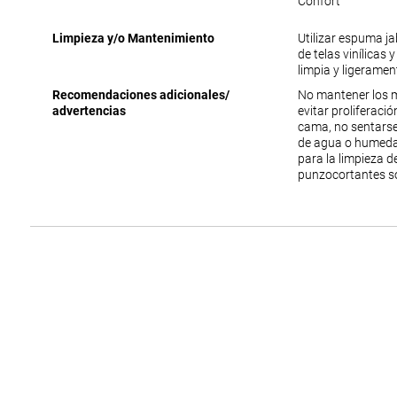
Confort
Limpieza y/o Mantenimiento
Utilizar espuma j
de telas vinílicas 
limpia y ligerame
Recomendaciones adicionales/
No mantener los 
advertencias
evitar proliferac
cama, no sentarse
de agua o humedad
para la limpieza 
punzocortantes s