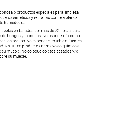
abonosa o productos especiales para limpieza
y cueros sintéticos y retirarlas con tela blanca
nte humedecida.
muebles embalados por más de 72 horas, para
ión de hongos y manchas. No usar el sofá como
 en los brazos. No exponer el mueble a fuentes
. No utilice productos abrasivos o químicos
de su mueble. No coloque objetos pesados y/o
obre su mueble.