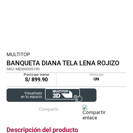
cojin
pisos
tapete
MULTITOP
BANQUETA DIANA TELA LENA ROJIZO
SKU
:
ME000205190
Precio por menor
Venta por
S/
899.90
UN
Visualízalo
en tu espacio
Descripción del producto