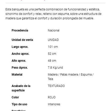
Esta banqueta es una perfecta combinacion de funcionalidad y estética,
sinonimo de confort y relax, relleno con espuma, sobre una estructura de
madera que garantiza el confort y duración prolongada del mueble.
Procedencia
Nacional
Unidad de venta
UNIDAD
Largo aprox.
101 cm
Ancho aprox.
52 cm
Alto aprox.
48 cm
Peso Aprox.
7.8 Kg/und
Material
Madera / Patas madera / Espuma /
Tela
Acabado de la
TEXTURADO
superficie
Color
ROJO
Tipo de uso
Interiores