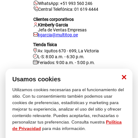
WhatsApp: +51 993 560 246
Central Telefónica: 01 619 4444
Clientes corporativos
Kimberly Garcia
Jefa de Ventas Empresas
kgarcia@multitop.pe
Tienda física
Av. Iquitos 670 - 699, La Victoria
L-S: 8:00 a.m. - 6:30 p.m.
Feriados: 9:00 a.m. - 5:00 p.m.
Nosotros
×
Usamos cookies
Utilizamos cookies necesarias para el funcionamiento del
Atención al cliente
sitio. Con tu consentimiento también podemos usar
cookies de preferencias, estadísticas y marketing para
mejorar tu experiencia, analizar el uso del sitio y ofrecer
contenido relevante. Puedes aceptarlas, rechazarlas o
Descubre más
personalizar tus preferencias. Consulta nuestra
Política
de Privacidad
para más información.