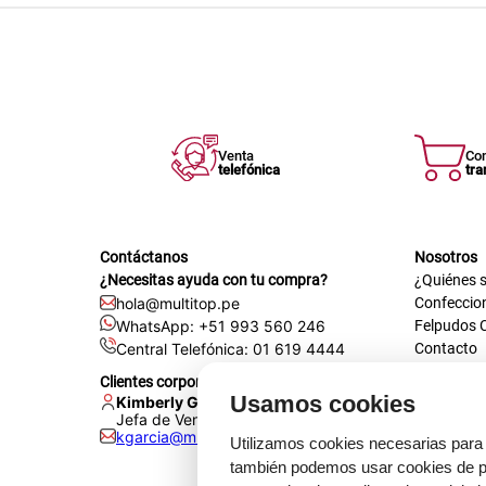
Venta
Co
telefónica
tra
Contáctanos
Nosotros
¿Necesitas ayuda con tu compra?
¿Quiénes 
hola@multitop.pe
Confeccio
WhatsApp: +51 993 560 246
Felpudos 
Central Telefónica: 01 619 4444
Contacto
Registra t
Clientes corporativos
Certificac
Usamos cookies
Kimberly Garcia
Trabaja co
Jefa de Ventas Empresas
kgarcia@multitop.pe
Tienda físi
Utilizamos cookies necesarias para 
Av. Iqui
también podemos usar cookies de pr
L-S: 8:0