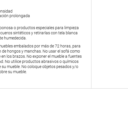
ensidad
ación prolongada
abonosa o productos especiales para limpieza
y cueros sintéticos y retirarlas con tela blanca
nte humedecida.
muebles embalados por más de 72 horas, para
ión de hongos y manchas. No usar el sofá como
 en los brazos. No exponer el mueble a fuentes
. No utilice productos abrasivos o químicos
de su mueble. No coloque objetos pesados y/o
obre su mueble.