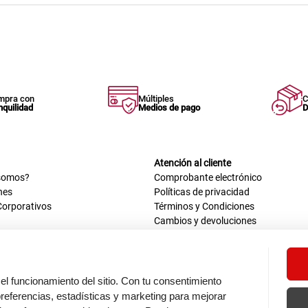
mpra con
Múltiples
C
nquilidad
Medios de pago
D
Atención al cliente
somos?
Comprobante electrónico
nes
Políticas de privacidad
Corporativos
Términos y Condiciones
Cambios y devoluciones
us datos
Mis comprobantes electrónicos
ión OEA
Libro de reclamaciones
n nosotros
ca
el funcionamiento del sitio. Con tu consentimiento
tos 670 - 699, La Victoria
eferencias, estadísticas y marketing para mejorar
0 a.m. - 6:30 p.m.