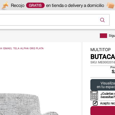
os
Sig
A ISMAEL TELA ALPHA GRIS PLATA
MULTITOP
BUTACA
SKU
:
ME0002016
Pre
S
Visualíza
en tu espac
¿Cuántas 
necesitas?
Acepto rec