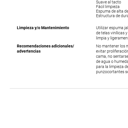
Suave al tacto
Fácil limpieza
Espuma de alta d
Estructura de dur
Limpieza y/o Mantenimiento
Utilizar espuma j
de telas vinílicas 
limpia y ligerame
Recomendaciones adicionales/
No mantener los 
advertencias
evitar proliferac
cama, no sentarse
de agua o humedad
para la limpieza 
punzocortantes s