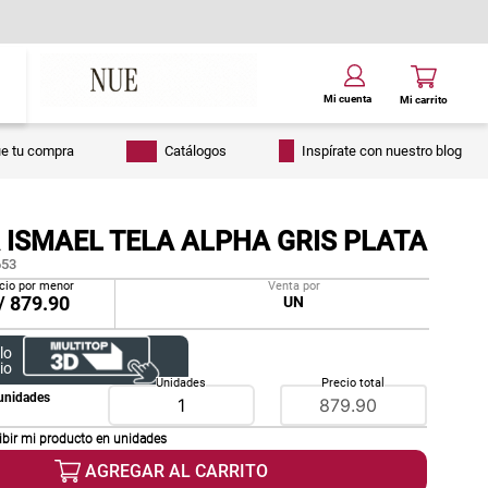
ue tu compra
Catálogos
Inspírate con nuestro blog
 ISMAEL TELA ALPHA GRIS PLATA
53
cio por menor
Venta por
/
879.90
UN
lo
io
Unidades
Precio total
unidades
ibir mi producto en
unidades
AGREGAR AL CARRITO