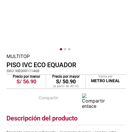
cojin
pisos
tapete
MULTITOP
PISO IVC ECO EQUADOR
SKU
:
ME000111468
Precio por menor
Precio por mayor
Venta por
S/
56.90
S/
50.90
METRO LINEAL
(a partir de
40
m
)
Descripción del producto