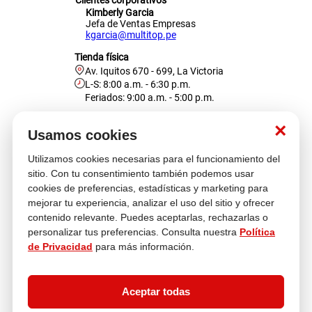
Clientes corporativos
Kimberly Garcia
Jefa de Ventas Empresas
kgarcia@multitop.pe
Tienda física
Av. Iquitos 670 - 699, La Victoria
L-S: 8:00 a.m. - 6:30 p.m.
Feriados: 9:00 a.m. - 5:00 p.m.
Nosotros
×
Usamos cookies
Utilizamos cookies necesarias para el funcionamiento del
Atención al cliente
sitio. Con tu consentimiento también podemos usar
cookies de preferencias, estadísticas y marketing para
mejorar tu experiencia, analizar el uso del sitio y ofrecer
contenido relevante. Puedes aceptarlas, rechazarlas o
Descubre más
personalizar tus preferencias. Consulta nuestra
Política
de Privacidad
para más información.
Aceptar todas