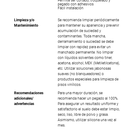
Permite ser cortado, troquelado y
pegado con adhesivos
Fácil instalación
Limpieza y/o
Se recomienda limpiar periódicamente
Mantenimiento
para mantener su apariencia y prevenir
acumulación de suciedad y
contaminantes. Toda mancha,
derramamiento o suciedad se debe
limpiar con rapidez para evitar un
manchado permanente. No limpiar
con líquidos solventes como tiner,
acetona, alcohol, MEK (Metiletilcetona),
etc. Utilizar soluciones jabonosas
suaves (no blanqueadores) o
productos especiales para limpieza de
pisos vinílicos.
Recomendaciones
Para una mayor duración, se
adicionales/
recomienda hacer un pegado al 100%.
advertencias
Para asegurar un resultado uniforme y
satisfactorio el suelo debe estar limpio,
seco, liso, libre de polvo y grasa.
Asimismo, utilizar silicona una vez al
mes.