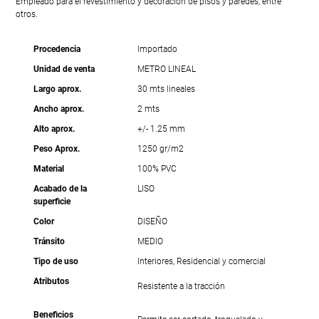
Empleado para el revestimiento y decoración de pisos y paredes, entre
otros.
Procedencia
Importado
Unidad de venta
METRO LINEAL
Largo aprox.
30 mts lineales
Ancho aprox.
2 mts
Alto aprox.
+/- 1.25 mm
Peso Aprox.
1250 gr/m2
Material
100% PVC
Acabado de la
LISO
superficie
Color
DISEÑO
Tránsito
MEDIO
Tipo de uso
Interiores, Residencial y comercial
Atributos
Resistente a la tracción
Beneficios