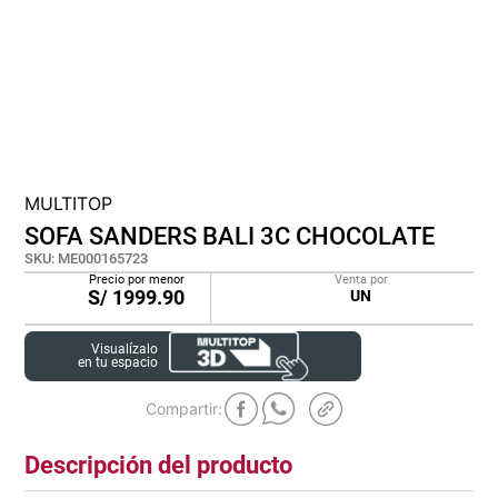
cojin
pisos
tapete
MULTITOP
SOFA SANDERS BALI 3C CHOCOLATE
SKU
:
ME000165723
Precio por menor
Venta por
S/
1999.90
UN
Visualízalo
en tu espacio
Descripción del producto