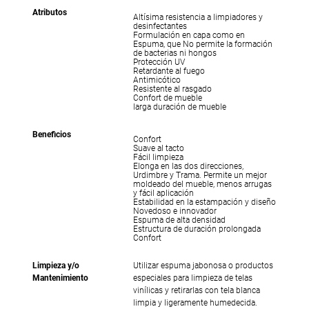
Atributos
Altísima resistencia a limpiadores y
desinfectantes
Formulación en capa como en
Espuma, que No permite la formación
de bacterias ni hongos
Protección UV
Retardante al fuego
Antimicótico
Resistente al rasgado
Confort de mueble
larga duración de mueble
Beneficios
Confort
Suave al tacto
Fácil limpieza
Elonga en las dos direcciones,
Urdimbre y Trama. Permite un mejor
moldeado del mueble, menos arrugas
y fácil aplicación
Estabilidad en la estampación y diseño
Novedoso e innovador
Espuma de alta densidad
Estructura de duración prolongada
Confort
Limpieza y/o
Utilizar espuma jabonosa o productos
Mantenimiento
especiales para limpieza de telas
vinílicas y retirarlas con tela blanca
limpia y ligeramente humedecida.