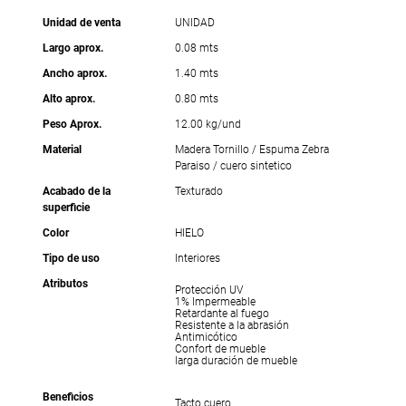
Unidad de venta
UNIDAD
Largo aprox.
0.08 mts
Ancho aprox.
1.40 mts
Alto aprox.
0.80 mts
Peso Aprox.
12.00 kg/und
Material
Madera Tornillo / Espuma Zebra
Paraiso / cuero sintetico
Acabado de la
Texturado
superficie
Color
HIELO
Tipo de uso
Interiores
Atributos
Protección UV
1% Impermeable
Retardante al fuego
Resistente a la abrasión
Antimicótico
Confort de mueble
larga duración de mueble
Beneficios
Tacto cuero