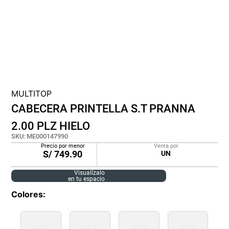
cojin
pisos
tapete
MULTITOP
CABECERA PRINTELLA S.T PRANNA
2.00 PLZ HIELO
SKU
:
ME000147990
Precio por menor
Venta por
S/
749.90
UN
Visualízalo
en tu espacio
Colores