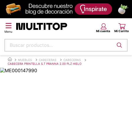
Buscar productos...
Términos más buscados
MUEBLES
CABECERAS
CABECERAS
CABECERA PRINTELLA S.T PRANNA 2.00 PLZ HIELO
papel tapiz
alfombra
puff
espuma
piso
tela
lona