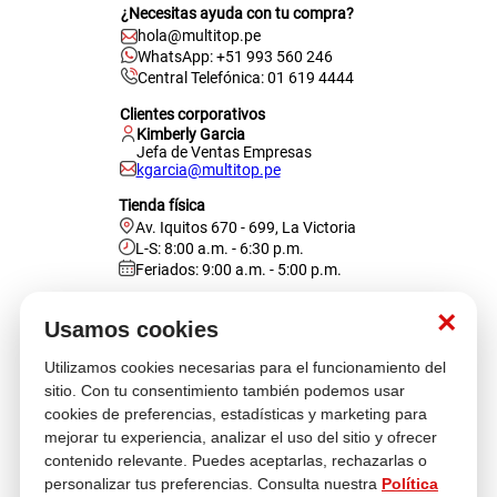
¿Necesitas ayuda con tu compra?
hola@multitop.pe
WhatsApp: +51 993 560 246
Central Telefónica: 01 619 4444
Clientes corporativos
Kimberly Garcia
Jefa de Ventas Empresas
kgarcia@multitop.pe
Tienda física
Av. Iquitos 670 - 699, La Victoria
L-S: 8:00 a.m. - 6:30 p.m.
Feriados: 9:00 a.m. - 5:00 p.m.
Nosotros
×
Usamos cookies
Utilizamos cookies necesarias para el funcionamiento del
Atención al cliente
sitio. Con tu consentimiento también podemos usar
cookies de preferencias, estadísticas y marketing para
mejorar tu experiencia, analizar el uso del sitio y ofrecer
contenido relevante. Puedes aceptarlas, rechazarlas o
Descubre más
personalizar tus preferencias. Consulta nuestra
Política