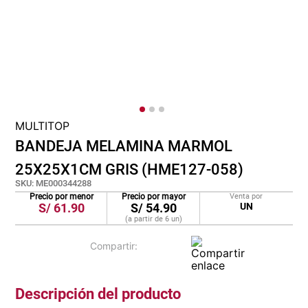
cojin
pisos
tapete
MULTITOP
BANDEJA MELAMINA MARMOL
25X25X1CM GRIS (HME127-058)
SKU
:
ME000344288
Precio por menor
Precio por mayor
Venta por
S/
61.90
S/
54.90
UN
(a partir de
6
un
)
Descripción del producto