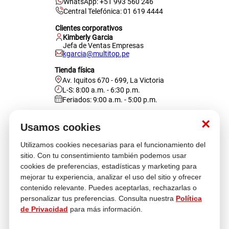
WhatsApp: +51 993 560 246
Central Telefónica: 01 619 4444
Clientes corporativos
Kimberly Garcia
Jefa de Ventas Empresas
kgarcia@multitop.pe
Tienda física
Av. Iquitos 670 - 699, La Victoria
L-S: 8:00 a.m. - 6:30 p.m.
Feriados: 9:00 a.m. - 5:00 p.m.
Nosotros
×
Usamos cookies
Utilizamos cookies necesarias para el funcionamiento del
Atención al cliente
sitio. Con tu consentimiento también podemos usar
cookies de preferencias, estadísticas y marketing para
mejorar tu experiencia, analizar el uso del sitio y ofrecer
contenido relevante. Puedes aceptarlas, rechazarlas o
Descubre más
personalizar tus preferencias. Consulta nuestra
Política
de Privacidad
para más información.