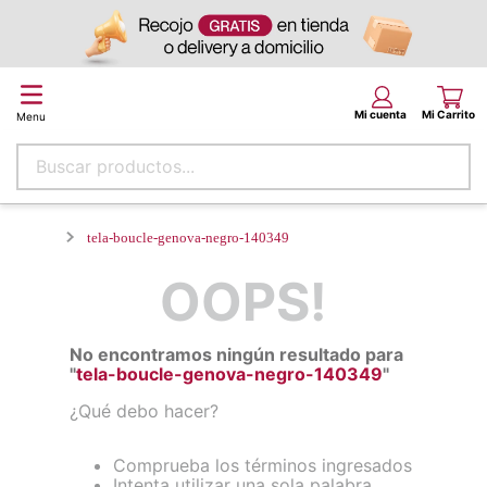
Buscar productos...
tela-boucle-genova-negro-140349
OOPS!
No encontramos ningún resultado para
"
tela-boucle-genova-negro-140349
"
¿Qué debo hacer?
Comprueba los términos ingresados
Intenta utilizar una sola palabra