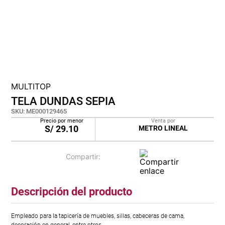
cojin
pisos
plastico
MULTITOP
TELA DUNDAS SEPIA
SKU
:
ME000129465
Precio por menor
Venta por
S/
29.10
METRO LINEAL
Descripción del producto
Empleado para la tapicería de muebles, sillas, cabeceras de cama,
decoración en general, entre otros.